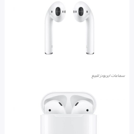
سماعات ايربودز للبيع