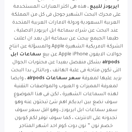
ايربودز للبيع
، هذه هى اكثر العبارات المستخدمة
على محرك البحث الشهير جوجل فى كل من المملكة
العربية السعودية ودولة الامارات العربية المتحدة
عند البحث عن شراء سماعة ابل ايربودز الاصلية ،
طبعا الجيمع يبحث عن سماعة ابل بعد ان اعلنت
الشركة الامريكية الشهيرة Apple والمسؤلة عن انتاج
جوالات الايفون Apple iPhone عن بيع
سماعات ابل
airpods
بشكل منفصل بعيدا عن محتويات الجوال
التى تكون متاحة فى علبة الهاتف ، وبالتالي بدا البحث
يزيد عليها لمعرفة
سعر سماعات airpods
، وايضا
لمعرفة المميزات و العيوب والمواصفات التقنية
لهذه السماعات الشهيرة ، لكن فى هذا الموضوع
سوف نضع بين ايديكم اهم شئ تبحثون عنه وهو
سعر سماعات ابل ايربودز ، وهو اقل سعر سوف
تجدونه على الانترنت ، كما سوف نوفر لكم كوبون
خصم نون ” نون دوت كوم احد اشهر المتاجر