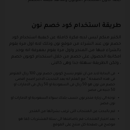
ايضا حاول استخدام الكوبون وشاهد قيمة الخصم .
طريقة استخدام كود خصم نون
الكثير منكم ليس لديه فكرة كاملة عن كيفية استخدام كود
خصم نون عند الشراء من موقع نون وذلك لانه اول مرة يقوم
بالشراء فيها من المتجر واول مرة يقوم بمعرفة انه يوجد
امكانية الحصول على خصم من خلال استخدام كوبون خصم
، ولكن الطريقة سهلة جدا وهى كالاتى .
فى البداية لابد من ان تقوم بنسخ كوبون خصم نون 100 ريال المتوفر
فى هذه الصفحة ” مع العلم انه بعد التحديث الاخير اصبح اقصى
خصم من نون هو 50 ريال فى السعودية او 50 ريال فى الامارات او
50 جنيه فى مصر .
توجه الى زيارة متجر نون حسب بلدك سواء السعودية او الامارات او
نون مصر .
قم بالبحث عن المنتجات التى ترغب بشرائها من المتجر .
بعد اختيار المنتجات قم باضافتها الى سلة المشتريات كما هو
موضح فى صفحة كل منتج على الموقع .