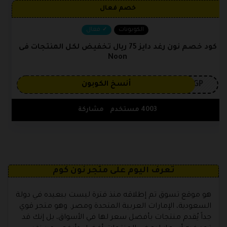
خصم فعال
الكوبونات
فعال
كود خصم نون رغد دايز 75 ريال تخفيض لكل المنتجات فى
Noon
3GP
أنسخ الكوبون
4003 مستخدم
مشاركة
تعرف اليوم على متجر نون كوم
هو موقع تسوق تم إطلاقه منذ فترة ليست ببعيده في دولة
السعودية، الإمارات العربية المتحدة ومصر. وهو متجر قوي
جداً يُقدم منتجات بأفضل سعر لها في الأسواق، بل إنك قد