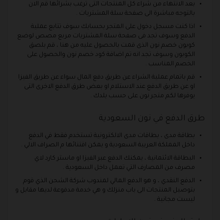
بعد الانتهاء من شراء كل المنتجات التى ترغب بشرائها قم الان
بالتوجه مباشرة الى صفحة سلة المشتريات .
اذا كنت مسجل دخول على المتجر بحسابك سوف تتابع عملية
الدفع وسوف تجد فى صفحة سلة المشتريات مربع مصص لوضع
كوبون خصم نون الذى قمت بالحصول عليه من هنا ، قم بلصق
الكوبون وسوف تجد انه تم اضافة كود خصم نون والحصول على
الخصم المناسب .
قم باتمام عملية الشراء عن طريق دفع المال سواء عن طريق الفيزا
او عن طريق الدفع عند الاستلام او بعض طرق الدفع الاخرى التى
يوفرها لكم متجر نون على حسب بلدك .
طرق الدفع في نون السعودية
بطاقة مدى ، بطاقات مدى الالكترونية تستخدم فقط في الدفع
داخل المملكة العربية السعودية و يمكن اقتنائها م الصراف الالي .
البطاقة الائتمانية ، يمكنك الدفع عبر الفيزا او ماستر كارد لاي
مصرف من المصارف التي تعمل داخل السعودية .
الدفع النقدي ، و هو الدفع المالي لمندوب شركة الشحن الذي قوم
بتوصيل المنتجات الى باب منزلك و هي خدمة مدفوعة لديها مقابل و
ليست مجانية .