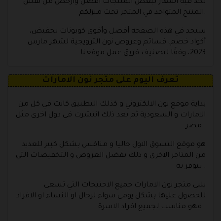
تجد فيه أسعار لبعض المنتجات أفضل وأرخص من نفس
المنتج المتواجد في المتجر تحت منزلكم.
ستجد في هذه الصفحة أفضل وأقوى كوبونات تخفيض،
أكواد خصم، قسائم وعروض نون الترويجية لشهر مارس
2023، وفقًا لتصنيف فريق عمل موقعنا
تعرف اليوم على متجر نون الامارات
بداية موقع نون الالكتروني و كذلك التطبيق كانت في كل من
الامارات و السعودية ثم بعد ذلك انتشرت في دول اخرى مثل
مصر .
هو موقع التسوق الاول حاليا و منافس بشكل كبير للعديد
من المتاجر الاخرى و ذلك بفضل العروض و التخفيضات التي
تتوفر به .
يلبي متجر نون الامارات جميع الاحتيجات التي تسعى
للحصول عليها بشكل يومي سواء لرجال او النساء او الافراد
فهو مناسب لجميع افراد الاسرة .