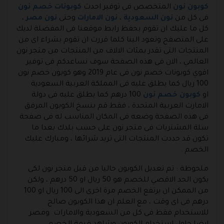
كوبون نون
المتخصص فى توفير احدث
كوبونات خصم نون
فى كل من
نون السعودية
،
نون الامارات
وحتى
نون مصر
،
كل ما عليك ان تقوم بحفظ رابط موقعنا فى المفضلة لديك
على المتصفح وتعود الينا كلما قررت ان تقوم بشراء اى من
المنتجات التى تقدر بمئات الالاف من المنتجات من متجر نون
العالمي ، الان فى هذه الصفحة سوف نساعدكم فى توفير
اقوي كوبونات خصم نون فى عام 2019 وهو كوبون خصم نون
100 ريال كما يطلق عليه فى المملكة العربية السعودية
او
كوبون خصم نون
100 درهم كما يطلق عليه فى دولة
الامارت العربية المتحدة ، فقط قم بنسخ الكوبون المرفق
فى هذه الصفحة وضعه فى المكان المناسب له فى صفحة
سلة المشتريات فى متجر نون على حسب بلدك بعدا ما
تكون قد حددت المنتجات التى تريد شرائها ، ومبارك عليك
الخصم .
ملحوظة : تم تعديل الكوبون حاليا من قبل متجر نون لكى
يكون الحد الاقصي للخصم هو 50 ريال او 50 درهم ، ولكن
من الممكن ان يرتفع الخصم مرة اخرى الى 100 ريال او 100
درهم فى اى وقت ، مع العلم ان هذا الكوبون صالح
للاستخدام فقط فى كل من السعودية والامارات ومصر