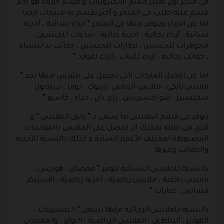
في متجر نون يعتبر قسم الالكترونيات و قسم الازياء هو أكثر
قسم عليه طلب في المتجر و أكثر تقسم به منتجات ايضا ،
اما عن الازياء ويتوفر منها في المتجر ” ازياء نسائية ، أحذية
نسائية ، أزياء رجالية ، احذية رجالية ، ساعات للجنسين ،
مجوهرات للجنسين ، نظارات للجنسين ، حقائب يد للنساء
، حقائب رجالية ، ازياء للبنات ، ازياء للاولاد ” .
اما عن افضل الماركات التي تحصل على ملابس منها نجد ”
ملابس نايكي ، ملابس اديداس ، ريبوك ، بوما ، تريندبول ،
سكيتشرز ، شو اكسبريس ، راي بان ، حياه ، كاسيو ” .
يتوفر في قسم الملابس ما يسمى بـ ” دليل الملابس ” و
الذي من خلاله يمكنك ان تحصل على الملابس بالمقاسات
المضبوطة لمختلف الأعمار السنية و كذلك بالنسبة للأحذية
والحقائب وغيرها
بالنسبة للملابس النسائية يتوفر ” قمصان ، هوديس ،
ملابس داخلية ، ملابس رياضية ، احذية رياضية ، الاستيكر ،
فساتين ، عبايات ” .
بالنسبة للملابس الرجالية فإنها تشمل ” التيشيرتات ،
الهوديز ، البناطيل ، الملابس الرياضية ، البولو ، والقمصان ،