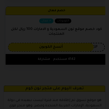
خصم فعال
الكوبونات
فعال
كود خصم موقع نون السعودية و الامارات 100 ريال لكل
المنتجات
3GP
أنسخ الكوبون
4142 مستخدم
مشاركة
تعرف اليوم على متجر نون كوم
هو موقع تسوق تم إطلاقه منذ فترة ليست ببعيده في دولة
السعودية، الإمارات العربية المتحدة ومصر. وهو متجر قوي