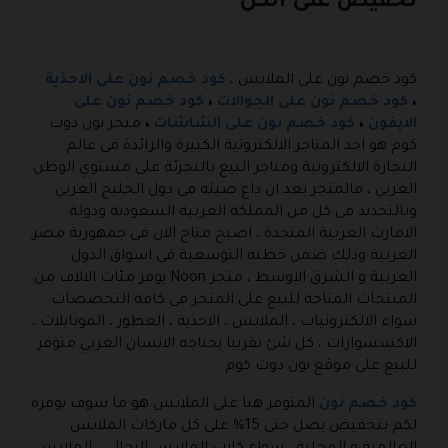
تخفيض على الكل
كود خصم نون على الملابس ،
كود خصم نون على الاحذية
،
كود خصم نون على الجوالات
،
كود خصم نون على
الايفون
،
كود خصم نون على الشاشات
،
متجر نون دوت
كوم هو احد المتاجر الالكترونية الكبيرة والرائدة فى عالم
التجارة الالكترونية ومتاجر البيع بالتجزئة على مستوي الوطن
العربي ، فالمتجر بعد ان ذاع صيته فى دول الخليج العربي
وبالتحديد فى كل من المملكة العربية السعودية ودولة
الامارت العربية المتحدة ، اصبح متاح الان فى جمهورية مصر
العربية وذلك ضمن خطته التوسعية فى اسواق الدول
العربية و الشرق الاوسط ، متجر Noon يوفر مئات الالاف من
المنتجات المتاحة للبيع على المتجر فى كافة التخصصات
سواء الالكترونيات ، الملابس ، الاحذية ، العطور ، الموبايلات ،
الاكسسوارات ، كل شئ تقريبا يحتاجه الانسان العربي متوفر
للبيع على موقع نون دوت كوم .
كود خصم نون
المتوفر هنا على الملابس هو ما سوف نوفره
لكم بتخفيض يصل حتى 15% على كل ماركات الملابس