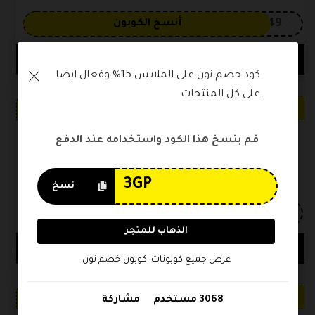
OP149
أنسخ الكوبون
9640 مستخدم
مشاركة
كود خصم نون على الملابس 15% وفعال ايضا 
على كل المنتجات
خصم فعال
الكوبونات
فعال
قم بنسخ هذا الكود واستخدامه عند الدفع
كود خصم نون افنان الباتل 100 ريال تخفيض على كل
المنتجات
نسخ
3GP
أنسخ الكوبون
الذهاب للمتجر
6832 مستخدم
مشاركة
عرض جميع كوبونات: كوبون خصم نون
خصم فعال
3068 مستخدم
مشاركة