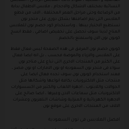
العالمية و المحلية ، سواء كانت الملابس الرجالي ، الملابس
النسائية بمختلف الاشكال والاحجام ، ملابس الاطفال بداية
من الرضاعة وحتى مراحل العمر المختلفة ، الاف من قطع
الملابس التى يتم اضافتها بشكل دورى على متجر نون
تستطيع الاختيار بينها ، وباستخدام كود خصم نون للملابس
المتاح لدينا سوف تحصل على تخفيض اضافي ، فقط انسخ
كوبون نون الان واستمتع بالخصم .
كوبون خصم نون المرفق فى هذه الصفحة ليس فعال فقط
على الملابس والازياء والموضة فحسب ، بل انه ايضا فعال
على الكثير من المنتجات الاخري التى تباع على متاجر نون
سواء فى متجر نون السعوديه او نون الامارات او نون مصر ،
فعند استخدام كوبون نون سوف تجده فعال ايضا على
منتجات مثل الالكترونيات بكافة انواعها واشكالها مثل
الجوالات واللابتوب ، اجهزة الالعاب والكثير من اكسسوارات
الالكترونيات مثل سماعات الاذن وغيرها ، ايضا صالح على
الاجهزة الكهربائية و المنزلية وشاشات التلفزيون وعشرات
الالاف من المنتجات الاخرى على موقع نون .
افضل الملابس في نون السعودية