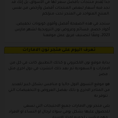
جداً يُقدم منتجات بأفضل سعر لها في الأسواق، بل إنك قد
تجد فيه أسعار لبعض المنتجات أفضل وأرخص من نفس
المنتج المتواجد في المتجر تحت منزلكم.
ستجد في هذه الصفحة أفضل وأقوى كوبونات تخفيض،
أكواد خصم، قسائم وعروض نون الترويجية لشهر مارس
2023، وفقًا لتصنيف فريق عمل موقعنا
تعرف اليوم على متجر نون الامارات
بداية موقع نون الالكتروني و كذلك التطبيق كانت في كل من
الامارات و السعودية ثم بعد ذلك انتشرت في دول اخرى مثل
مصر .
هو موقع التسوق الاول حاليا و منافس بشكل كبير للعديد
من المتاجر الاخرى و ذلك بفضل العروض و التخفيضات التي
تتوفر به .
يلبي متجر نون الامارات جميع الاحتيجات التي تسعى
للحصول عليها بشكل يومي سواء لرجال او النساء او الافراد
فهو مناسب لجميع افراد الاسرة .