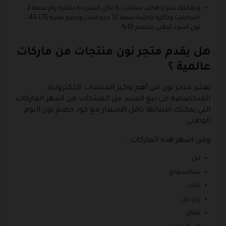
ويمكنك شراء هاتف سمارت 6 ثنائي الشريحة بذاكرة رام سعة 2
جيجابايت وذاكرة داخلية سعة 32 جيجابايت ويدعم تقنية 4G LTE،
لون أسود قطبي بخصم 10% .
هل يقدم متجر نون منتجات من ماركات
عالمية ؟
يعتبر متجر نون من أهم واكبر المنصات الالكترونية
المتخصصة فى بيع العديد من المنتجات من اشهر الماركات
التي يمكنك اقتنائها باقل الاسعار مع كود خصم نون اليوم
الوطني .
ومن اشهر هذه الماركات :
ابل .
سامسونج .
نايك .
راي بان .
تيفال .