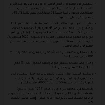
استخدم كود خصم نون اليوم الوطني او كود عروض نون عند شراء
هاتف C11 إصدار 2021، ثنائي الشريحة، بلونٍ رمادي، ذاكرة رام سعة 2
جيجابايت، وذاكرة داخلية سعة 32 جيجابايت، يدعم تقنية 4G LTE،
إصدار عالمى بأعلى الخصومات .
متاح بالمتجر لابتوب ماك بوك آير ، يتميز بشاشة ريتنا مقاس 13.3
بوصة ، ويأتي الجهاز بمعالج كور i5/ ذاكرة رام 8 جيجابايت/ محرك
أقراص SSD سعة 512 جيجابايت/ بطاقة رسومات إنتل آيرس بلس
مع لوحة مفاتيح تدعم اللغتين العربية والإنجليزية – 2020 الإنجليزية/
العربية فضي ، يمكنك الحصول عليه بسعر مناسب عند تفعيل كود
خصم نون اليوم الوطني .
بالاضافة الى امكانية شراء مدفأة كهربائية بمروحة 2000 وات MT-
001 أبيض بخصم 41% .
ومتاح ايضا غسالة بتحميل علوي وتقنية المحول الذكي 13 كغم
T1388NEHGE فضي بخصم 30% .
ويمكنك الحصول على افضل الخصومات من خلال استخدام كود
خصم نون اليوم الوطني او كود عروض نون وشراء سخان مياه
كهربائي فينوس بسعة 50 لتراً 500004667 متعدد الألوان .
بالاضافة الى امكانية شراء آي باد إصدار 2021 (الجيل التاسع)
بشاشة مقاس 10.2 بوصة وذاكرة داخلية 64 جيجابايت وخاصية واي
فاي مع تطبيق فيس تايم بلون رمادي فلكي – إصدار عالمي بخصم
19% .