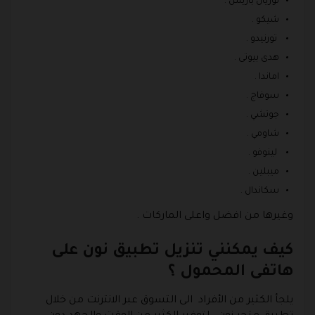
لوريال باريس .
شيكو .
تورنيدو .
هدى بيوتى .
اماندا .
سوفاج .
جوتشي .
شاومي .
لينوفو .
ميبلين .
سكاندال .
وغيرها من افضل واعلى الماركات .
كيف يمكنني تنزيل تطبيق نون على
هاتفى المحمول ؟
يلجأ الكثير من الأفراد الى التسوق عبر الانترنت من خلال