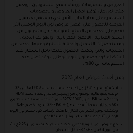
العروض والخصومات لإرضاء جميع المتسوقين ، ويعمل
متجر نون على توفير افضل العروض والخصومات
المستمرة على مدار العام ، الأمر الذي يجعلهم يغتنمون
الفرصة للحصول على افضل عروض نون اليوم الوطني التي
تقدم على العديد من السلع المتوفرة داخل متجر نون من
السلع الغذائية ، الاجهزة الكهربائية ، والهواتف الذكية ،
ومستحضرات التجميل والعناية بالبشرة وغيرها العديد من
المنتجات والتي يمكنك الحصول عليها باقل الاسعار عند
استخدام كود خصم نون اليوم الوطني ، وقد تصل هذه
الخصومات الى 80% .
ومن أحدث عروض لعام 2023 :
استمتع بشراء تليفزيون تورنيدو سمارت بشاشة LED مقاس 32
بوصة بدقةٍ عالية الوضوح، مع ريسيفر مدمج وعدد 2 منفذ HDMI
وعدد 2 منفذ USB طراز 32ES1500E – لون أسود – تقدم لك شبكة وي
(50 جيجابايت مجاناً لمدة شهر) 32ES1500E أسود بخصم 46% ،
ويمكنك توفير الكثير من المال إذا قمت بإضافة كود خصم نون اليوم
الوطني أثناء عملية الشراء ، وقبل عملية الدفع .
مع عروض نون اليوم الوطني يمكنك شراء تكييف فرى اير 2.25ح ب/
س نيوريلاكس FR-18HR باقل الاسعار .