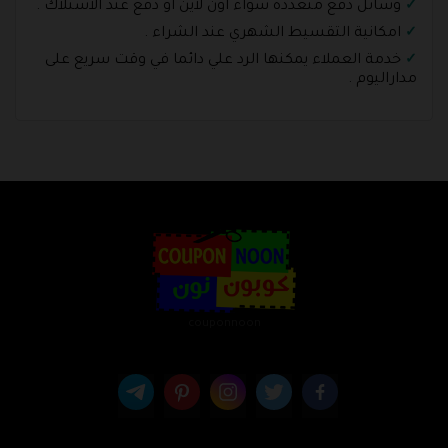
وسائل دفع متعددة سواء اون لاين او دفع عند الاستلاك .
امكانية التقسيط الشهري عند الشراء .
خدمة العملاء يمكنها الرد علي دائما في وقت سريع على
مداراليوم .
couponnoon