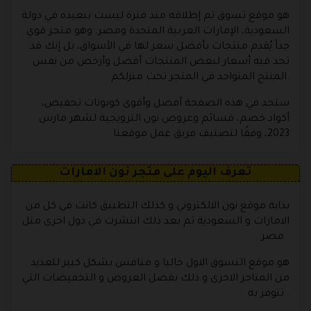
هو موقع تسوق تم إطلاقه منذ فترة ليست ببعيده في دولة
السعودية، الإمارات العربية المتحدة ومصر. وهو متجر قوي
جداً يُقدم منتجات بأفضل سعر لها في الأسواق، بل إنك قد
تجد فيه أسعار لبعض المنتجات أفضل وأرخص من نفس
المنتج المتواجد في المتجر تحت منزلكم.
ستجد في هذه الصفحة أفضل وأقوى كوبونات تخفيض،
أكواد خصم، قسائم وعروض نون الترويجية لشهر مارس
2023، وفقًا لتصنيف فريق عمل موقعنا
تعرف اليوم على متجر نون الامارات
بداية موقع نون الالكتروني و كذلك التطبيق كانت في كل من
الامارات و السعودية ثم بعد ذلك انتشرت في دول اخرى مثل
مصر .
هو موقع التسوق الاول حاليا و منافس بشكل كبير للعديد
من المتاجر الاخرى و ذلك بفضل العروض و التخفيضات التي
تتوفر به .