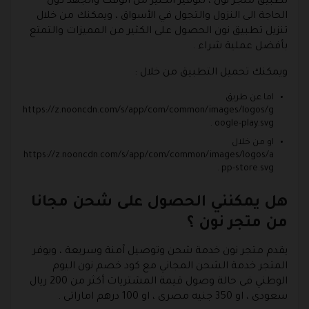
تطبيق متجر نون ، لتوفير الكثير من الوقت والجهد دون
الحاجة الى النزول والتجول في الأسواق ، ويمكنك من خلال
تنزيل تطبيق نون الحصول على الكثير من المميزات والتمتع
بأفضل عملية شراء .
ويمكنك تحميل التطبيق من خلال :
اما عن طريق
https://z.nooncdn.com/s/app/com/common/images/logos/g
oogle-play.svg .
او من خلال
https://z.nooncdn.com/s/app/com/common/images/logos/a
pp-store.svg .
هل يمكنني الحصول على شحن مجانا
من متجر نون ؟
يقدم متجر نون خدمة شحن وتوصيل آمنة وسريعة ، ويوفر
المتجر خدمة الشحن المجاني مع كود خصم نون اليوم
الوطني فى حالة وصول قيمة المشتريات أكثر من 200 ريال
سعودى ، او 350 جنيه مصرى ، او 100 درهم اماراتى .