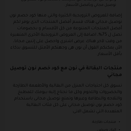
توصيل مجاني وبأفضل الأسعار .
إضافة للعروض الترويجية الكثيرة والتي منها كود خصم نون
توصيل مجاني هناك قسم أفضل المنتجات الذى يوفر لكم
أفضل المنتجات المتنوعة من كل الأقسام و بخصومات
تصل ل 75%، اضافة إلى العروض الترويجية الأخرى المتغيرة
من وقت لآخر هناك عرض اشتري واحصل على إثنين مجانا،
الأن يمكنكم القول أن نون هى وجهتكم الأمثل للتسوق بذكاء
بأقل الأسعار.
منتجات البقالة في نون مع كود خصم نون توصيل
مجاني
تسوق كل احتياجات المنزل من البقالية والأطعمة الطازجة
والخضروات واللحوم وكل ما تحتاج إليه بيومك للمطبخ
والثلاجه والنظافة وغيرها وتمتع توصيل مجانى باستخدام
كود خصم نون توصيل مجاني على كل فئات البقالية
المتعددة التي تشمل الاتى:
منتجات طازجة.
البان وبيض.