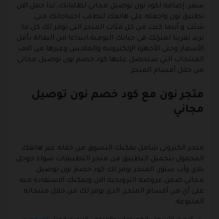
سعر، إضافة لكود نون توصيل مجاني لطلباتك، لذا حمل الان
تطبيق نون واجعله على هاتفك لتطلب احتياجاتك متى
شئت و أينما كنت من كل فئات المتجر التى توفر لك كل ما
تريد تقريبا لمنزلك فى حياتك اليومية،ابتداءا من البقالة بأقل
الأسعار وحتى الأجهزة الإلكترونية والملابس وغيرها من الاف
المنتجات التي ستحصل عليها كود خصم نون توصيل مجاني
من خلال أقسام المتجر.
متجر نون مع كود خصم نون توصيل
مجاني
متجر الكترونى شامل يمكنك التسوق من خلاله عبر هاتفك
المحمول بتحميل التطبيق من متجر التطبيقات سواء جوجل
بلاي وآب ستور، المتجر يوفر لك كود خصم نون توصيل
مجاني ضمن عروضه الترويجية الان ويمكنك الاستفادة منه
على أي من أقسام المتجر، الذى يوفر لك من خلال منتجاته
المتنوعة: