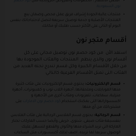
أفضل الأسعار ، الخصومات والعروض الترويجية مثل
كود خصم
نون السعودية
.
منتجات عالية الجودة إشراف فريق عمل فحص وضمان بيع
المنتجات الأصلية و خدمة توصيل سريعة لتصل لاحتياجاتك بنفس
اليوم أو الثانى على الأكثر حسب طلبك أو مكانك.
أقسام متجر نون
استفد الأن من كود خصم نون توصيل مجاني على كل
أقسام نون والذى ينظم المنتجات والفئات الموجودة بها
من خلال الأقسام الكبيرة وكل قسم تندرج تحته العديد من
الفئات التى تمثل الأقسام الفرعية كالتالي:
قسم الإلكترونيات:
يحتوى قسم الإلكترونيات على فئات كثيرة
منها الموبايلات وملحقاتها، أجهزة اللاب توب و كمبيوترات، أجهزة
منزلية، سماعات، تلفزيونات وفئات أخرى من الأجهزة و
اكسسواراتها التى يمكنك استخدام
كود خصم نون الامارات
على
مشترياتك من أي منها.
قسم الرجالية:
يحتوى قسم الملابس الرجالية على فئات الملابس
بتقسيمة فئات صيفى، شتوى، خريفى وأيضا حسب الماركات تختار
الماركة التي تريد الشراء منها والألوان والقطع لتسهل عليك
الوصول سريعا لما تريده، اضف لذلك أكسسورات مثل الساعات