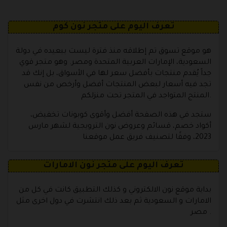
تعرف اليوم على متجر نون كوم
هو موقع تسوق تم إطلاقه منذ فترة ليست ببعيده في دولة
السعودية، الإمارات العربية المتحدة ومصر. وهو متجر قوي
جداً يُقدم منتجات بأفضل سعر لها في الأسواق، بل إنك قد
تجد فيه أسعار لبعض المنتجات أفضل وأرخص من نفس
المنتج المتواجد في المتجر تحت منزلكم.
ستجد في هذه الصفحة أفضل وأقوى كوبونات تخفيض،
أكواد خصم، قسائم وعروض نون الترويجية لشهر مارس
2023، وفقًا لتصنيف فريق عمل موقعنا
تعرف اليوم على متجر نون الامارات
بداية موقع نون الالكتروني و كذلك التطبيق كانت في كل من
الامارات و السعودية ثم بعد ذلك انتشرت في دول اخرى مثل
مصر .