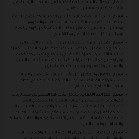
النظارات حقائب السفر والأحذية وغيرها من المنتجات الرجالية، من
فئات هذا القسم ملابس الاطفال.
قسم النسائية:
يضم فئات الملابس المختلفة كما يضم الاحذية،
شنط اليد، النظارات، الاكسسوارات، الساعات والمجوهرات
وملابس البنات من الأطفال، يمكنك الاستفادة من كوبون خصم
نون لشراء كل الاحتياجات من هذا القسم.
قسم المنزل:
يحتوى قسم المنزل على الكثير من الفئات التي
ستحتاج متابعة كل العروض لتستفيد منها على فئاته مثل الأجهزة
المنزلية،الأثاث، والأجهزة الكبيرة التي ستحتاج لتعديل كود خصم
نون توصيل مجاني عند شراؤها، كذلك ستجد مستلزمات السرير
والمفارش والتحف وغيرها من احتياجات المنزل.
قسم الجمال والعطور:
كل فئات العناية الشخصية والعناية
بالبشرة والعناية بالجسم، ادوات الحلاقه للرجال، مكياج، عطور،
منتجات الحمام والاستحمام.
قسم المواليد الألعاب:
يشمل فئات هذا القسم كل مستلزمات
المواليد من الحفاضات، والعناية بالبشرة والاستحمام، التنقل،
الرضاعة والتغذية، كراسي الهز والتمشية والعديد من المنتجات التى
يمكنكم تفعيل
كود خصم نون
عند شراؤكم لمستلزمات المواليد
المتعددة وعدة فئات الألعاب مثل الألعاب اللوحية والالعاب المهنية
والبطاقات وألعاب البيبى.
قسم الرياضة:
اقتنى الأن كل الأجهزة الرياضة واكسسوارات
وادوات كل الرياضات التي تمارسها باستخدام كود خصم نون