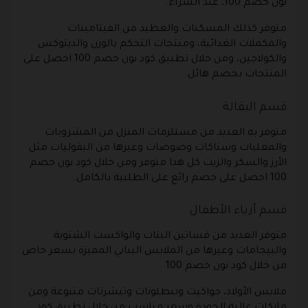
نون خصم 100، عند الشراء.
متوفر كذلك المسكنات والعظيد من الفيتامينات
والمكملات الغذائية، ومنتجات التحكم بالوزن والديتوكس
والكولاجين، ومن خلال تطبيق كود نون خصم 100 احصل على
المنتجات بخصم هائل.
قسم البقالة
متوفر به العديد من مستلزمات المنزل من المشروبات
والمعلبات وسناكات وصوصات وغيرها من البقوليات مثل
الأرز والسكر والزيت كل هذا متوفر ومن خلال كود نون خصم
100 احصل على خصم رائع على الطلبية بالكامل.
قسم أزياء الأطفال
متوفر العديد من فساتين البنات والواكست الشتوية
والبيجامات وغيرها من الملابس البناني المميزة بسعر خاص
من خلال كود نون خصم 100.
ملابس الأولاد، جواكيت وبنطلونات وتيشرتات متنوعة ومن