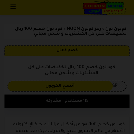
تخطي إلى المحتوى
كوبون نون
رمز كوبون NOON
كود نون خصم 100 ريال
>
>
تخفيضات على كل المشتريات و شحن مجاني
خصم فعال
كود نون خصم 100 ريال تخفيضات على كل
المشتريات و شحن مجاني
3GP
أنسخ الكوبون
115 مستخدم
مشاركة
كود نون خصم 100، هو من أفضل مزايا المنصة الإلكترونية
الأشهر في عالم التسوق للبيع والشراء، حيث تعد منصة