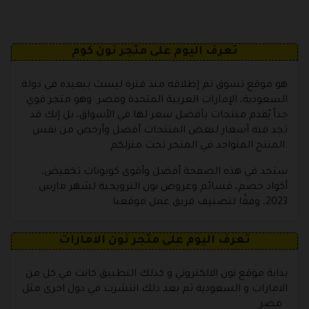
تعرف اليوم على متجر نون كوم
هو موقع تسوق تم إطلاقه منذ فترة ليست ببعيده في دولة
السعودية، الإمارات العربية المتحدة ومصر. وهو متجر قوي
جداً يُقدم منتجات بأفضل سعر لها في الأسواق، بل إنك قد
تجد فيه أسعار لبعض المنتجات أفضل وأرخص من نفس
المنتج المتواجد في المتجر تحت منزلكم.
ستجد في هذه الصفحة أفضل وأقوى كوبونات تخفيض،
أكواد خصم، قسائم وعروض نون الترويجية لشهر مارس
2023، وفقًا لتصنيف فريق عمل موقعنا
تعرف اليوم على متجر نون الامارات
بداية موقع نون الالكتروني و كذلك التطبيق كانت في كل من
الامارات و السعودية ثم بعد ذلك انتشرت في دول اخرى مثل
مصر .