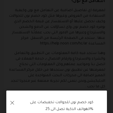
التعامل مع نون؟
لمعرفة اي تفاصيل اضافية عن التعامل مع نون وكيفية
الاستفادة من العروض وغيرها مثل كود خصم نون للجوالات
وكيف نحصل عليها أو الاستفسار عن قيمة الخصم الذي
يوفره كود خصم نون واى تساؤلات عن الدفع والشحن
والاسترجاع وغيرها من الامور التي يحب عملائنا الاستفسار
عنها , ستجد فى الصفحة الرئيسة من الاسفل مركز
المساعدة https://help.noon.com/hc/ar
وهذا ستجد فيه كافة المعلومات عن التطبيق والتعامل
والشراء والاسترجاع وارقام الاتصال بـ خدمة العملاء فى
اتصل بنا ومواعيد عملهم,وكل المعلومات التي تحتاج
لمعرفتها عن تطبيق نون ستجدها من خلال مركز المساعدة
المميز اضافة الى محركات البحث المتواجدة على
الابليكيشن,ونحن نتمنى لكم تجربة ممتعة عبر متجرنا لتجد
كل ما تحب .
كود خصم نون للجوالات تخفيضات على 
الوسوم
الهواتف الذكية تصل الى 25%