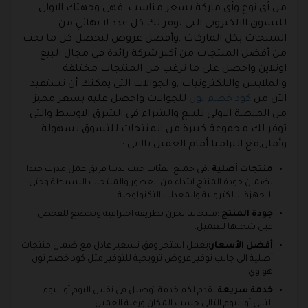
من أى نوع وأي ماركة بسعر مناسب ,فهي وجهتك الاولى
للتسوق الالكترونى التى توفر لك كل عدد لا نهائي من
المنتجات بكل الماركات ,وأفضل عروض لتحصل كل ما تحب
من أفضل المنتجات من أكبر شركة رائدة فى مجال البيع
اونلاين واحصل على ما ترغب من المنتجات مختلفة
والملابس والالكترونيات ,والجوالات التى يمكنك أن تستفيد
الآن من
كود خصم نون
للجوالات واحصل عليه بسعر مميز
من المنصة الاولى للبيع والشراء فى الشرق الاوسط والتى
توفر لك مجموعة كبيرة من المنتجات للتسوق بسهولة
وأمان,مع التزامنا أمام العميل بالاتى :
منتجات أصلية
:فى جميع الفئات حيث لدينا فريق عمل مدرب جيدا
لضمان جودة المنتج ابتداء من العطور والمنتجات البسيطة وحتى
الاجهزة الالكترونية والمعدات التكنولوجية .
جودة المنتج
:منتجاتنا تخزن بطريقة احترافية وتخضع للفحص
قبل شحنها للعميل.
أفضل الأسعار:
يعمل المتجر وفق تسعير عادل مع ضمان منتجات
أصلية الى جانب توفير عروض ترويجية للتوفير مثل كود خصم نون
هواوي.
خدمة سريعة
:نقدم لكم خدمة توصيل فى نفس اليوم أو اليوم
التالى أو اليوم التالى حسب المكان ورغبة العميل.