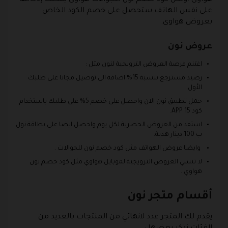
هواوى .ولكن كود خصم نون للجوالات هواوي يمكنك إدخالها
على نفس الهاتف ستحصل على خصم الكود الخاص
بعروض هواوى.
عروض نون
اغتنم فرصة العروض الترويجية لنون مثل :
رصيد مسترجع بنسبة 15% اضافة الى توصيل مجانا على طلبك
الأول.
حمل تطبيق نون الان واحصل على خصم 5% على طلبك باستخدام
كود APP 15.
استفد من العروض الحصرية لكل يوم واحصل ايضا على بطاقة نول
ب 100 دينار هدية.
وايضا عروض الهواتف مثل كود خصم نون للجوالات .
لا تنسي العروض الترويجية لموبايل هواوي مثل كود خصم نون
هواوي .
أقسام متجر نون
يقدم لك المتجر عدد لانهائي من المنتجات بالعديد من