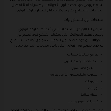
نتابع عروض كود خصم نون للجوالات ليظهر امامنا أفضل
الماركات والشائع بكل ماركة منها , لنختار ماركة هواوى .
منتجات نون للالكترونيات
يعرض لنا الان كل المنتجات التي أنتجتها ماركة هواوي
وليس فقط الجوالات التى يمكنك التمتع كود خصم نون
للجوالات و كود خصم نون للجوالات هواوي ’وايضا نستمتع
ب كود خصم نون هواوي على باقى منتجات الماركة مثل :
هواوي ساعات سمارت.
سماعات الاذن من هواوي .
التابلت و اكسسوارات .
اللابتوب والاكسسوارات من هواوي.
تلفزيونات .
بوربانك .
أجهزة منزلية .
كاميرات تصوير وفيديو .
و غيرها من فئات اضافية بها مئات المنتجات ماركة هواوي