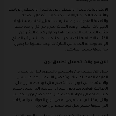
الفئات نذكر بعضها :
الالكترونيات,الجمال والعطور,الازياء,المنزل والمطبخ,الرياضة
والأنشطة الخارجية,الالعاب,منتجات الأطفال,الصحة
والتغذية,المأكولات و مستلزمات المنزل,الكتب,مستلزمات
الحيوانات الاليفة , وهذه الفئات تندرج من كل واحدة منها
مئات المنتجات المختلفة ,هذا ومازال هناك الكثير من
الفئات الاضافية للعديد من المنتجات, ولا ننسى أن المنتج
الواحد يوجد له العديد من الماركات ليجد عملاؤنا ما يحبون
من بينها حسب رغباتهم .
ا
لآن هو وقت تحميل تطبيق نون
حمل الان تطبيق نون واستمتع بالتسوق لكل ما تحب و
الماركة المفضلة لديك وبأفضل الأسعار , هذا ولا ننسى
والاستفادة من كوبونات الخصم مثل كود خصم نون على
الجوالات هواوي وعروض الشراء اليومية التى تحمل خصم
كبير اضافة الى اكواد الخصم مثل كود خصم نون للجوالات
والتى يمكننا أن نستعرض بعض أنواع الجوالات والماركات
التى عليها خصم مثل كود خصم نون هواوي .
لندخل على قسم الالكترونيات ونضغط على الموبايلات حتى