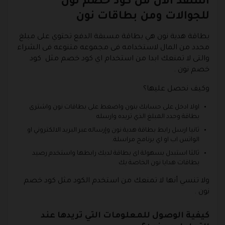
استفد الأن من كود خصم نون
للجوالات ومن بطاقات نون
بطاقة هدية نون هي بطاقة مسبقة الدفع تحتوي على مبلغ
محدد من المال لاستخدامه فى مجموعه متنوعه فى الشراء
والتى لا تمنعك ابدا من استخدام اي كود خصم مثل كود
خصم نون .
وكيف نحصل عليها؟
اولا ادخل على حسابك بنون واضغط على بطاقات نون واشترى
بطاقة وحدد المبلغ الذي تريده وارسله
ثانيا ارسل رابط بطاقة هدية نون وإرساله عبر البريد الالكتروني او
الواتس اب او اي برنامج مراسلة.
ثالثا استبدل بسهولة اى بطاقة لديك رابطها واستخدم رصيد
بطاقات هدايا نون الخاصة بك
ولا تنسي أنها لا تمنعك من استخدم الكود مثل كود خصم
نون .
كيفية الوصول للمعلومات التي تريدها عند