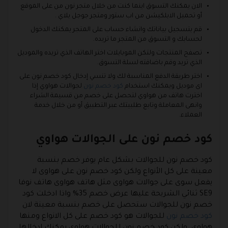
الان يمكنك التسوق اينما كنت من خلال متجر نون من على الموقع
أو تحميل الابلكيشن من اب ستور ومتجر جوجل بلاي .
قم بتسجيل بياناتك وانشاء حساب على المتجر يمكنك الدخول
لحسابك و التسوق من المتجر ما تريده.
تصفح المنتجات ولتكن الموبايلات اختر الهاتف الذي تريده والموديل
الذي تريد وقم باضافته لسلة التسوق.
اختر طريقة الدفع المناسبة لك ولا تنسي إدخال كود خصم نون على
اى موديل ويمكنك استخدام
كود خصم نون
لجوالات هواوي إذا
اخترت هاتف من هواوي لتحصل على خصم من قسيمة الشراء
وانهى المعاملة وتابع طلبيتك عبر التطبيق أو من خلال خدمة
العملاء.
كود خصم نون على الجوالات هواوي
كود خصم نون للجوالات بشكل عام يوفر خصم بنسبة
معينة على كل الأنواع ولكن كود خصم نون على هواوى لا
يفعل سوى على جوالات هواوى مثل هاتف هواوى هاتف نوفا
SE9 ثنائي الشريحة عليها عرض خصم 35% واذا ادخلت كود
خصم نون للجوالات ستحصل على خصم بنسبة معينة لان
كود خصم نون
للجوالات هو كود خصم على كل الانواع ومنها