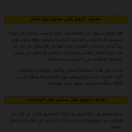
تعرف اليوم على متجر نون كوم
هو موقع تسوق تم إطلاقه منذ فترة ليست ببعيده في دولة
السعودية، الإمارات العربية المتحدة ومصر. وهو متجر قوي
جداً يُقدم منتجات بأفضل سعر لها في الأسواق، بل إنك قد
تجد فيه أسعار لبعض المنتجات أفضل وأرخص من نفس
المنتج المتواجد في المتجر تحت منزلكم.
ستجد في هذه الصفحة أفضل وأقوى كوبونات تخفيض،
أكواد خصم، قسائم وعروض نون الترويجية لشهر مارس
2023، وفقًا لتصنيف فريق عمل موقعنا
تعرف اليوم على متجر نون الامارات
بداية موقع نون الالكتروني و كذلك التطبيق كانت في كل من
الامارات و السعودية ثم بعد ذلك انتشرت في دول اخرى مثل
مصر .