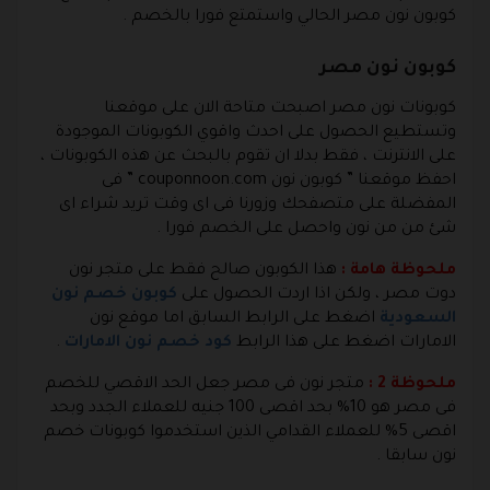
كوبون نون مصر الحالي واستمتع فورا بالخصم .
كوبون نون مصر
كوبونات نون مصر اصبحت متاحة الان على موقعنا
وتستطيع الحصول على احدث واقوي الكوبونات الموجودة
على الانترنت ، فقط بدلا ان تقوم بالبحث عن هذه الكوبونات ،
احفظ موقعنا ” كوبون نون couponnoon.com ” فى
المفضلة على متصفحك وزورنا فى اى وقت تريد شراء اى
شئ من من نون واحصل على الخصم فورا .
ملحوظة هامة :
هذا الكوبون صالح فقط على متجر نون
دوت مصر ، ولكن اذا اردت الحصول على
كوبون خصم نون
السعودية
اضغط على الرابط السابق اما موقع نون
الامارات اضغط على هذا الرابط
كود خصم نون الامارات
.
ملحوظة 2 :
متجر نون فى مصر جعل الحد الاقصي للخصم
فى مصر هو 10% بحد اقصى 100 جنيه للعملاء الجدد وبحد
اقصى 5% للعملاء القدامي الذين استخدموا كوبونات خصم
نون سابقا .