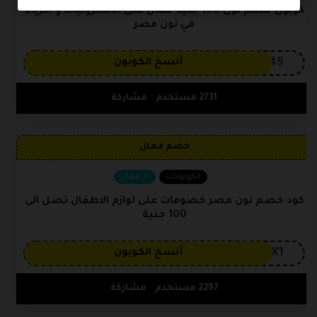
كوبون خصم نون 100 جنيه فعال على الالكترونيات و الازياء
في نون مصر
OP149
أنسخ الكوبون
2731 مستخدم
مشاركة
خصم فعال
الكوبونات
فعال
كود خصم نون مصر خصومات على لوازم الاطفال تصل الى
100 جنية
CX1
أنسخ الكوبون
2297 مستخدم
مشاركة