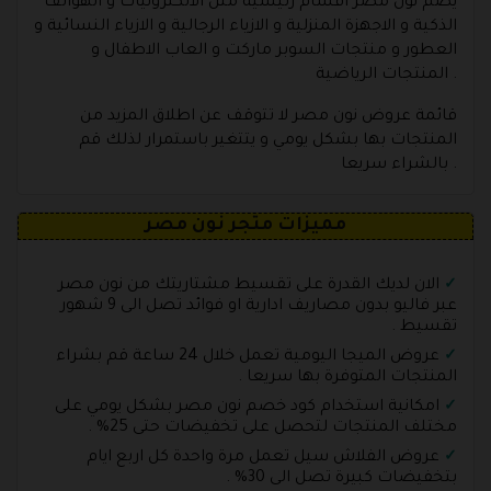
يضم نون مصر اقسام رئيسية مثل الالكترونيات و الهواتف
الذكية و الاجهزة المنزلية و الازياء الرجالية و الازياء النسائية و
العطور و منتجات السوبر ماركت و العاب الاطفال و
المنتجات الرياضية .
قائمة عروض نون مصر لا تتوقف عن اطلاق المزيد من
المنتجات بها بشكل يومي و يتتغير باستمرار لذلك قم
بالشراء سريعا .
مميزات متجر نون مصر
الان لديك القدرة على تقسيط مشتاريتك من نون مصر
عبر فاليو بدون مصاريف ادارية او فوائد تصل الى 9 شهور
تقسيط .
عروض الميجا اليومية تعمل خلال 24 ساعة قم بشراء
المنتجات المتوفرة بها سريعا .
امكانية استخدام كود خصم نون مصر بشكل يومي على
مختلف المنتجات لتحصل على تخفيضات حتى 25% .
عروض الفلاش سيل تعمل مرة واحدة كل اربع ايام
بتخفيضات كبيرة تصل الى 30% .