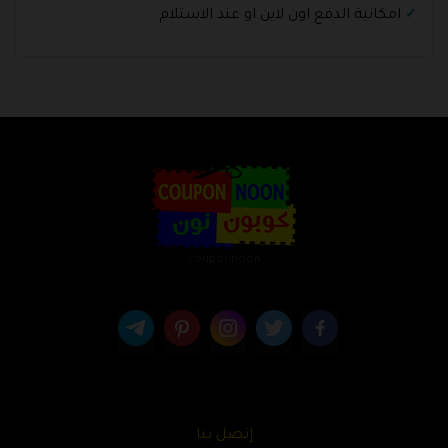
امكانية الدفع اون لاين او عند الاستلام
couponnoon
إتصل بنا