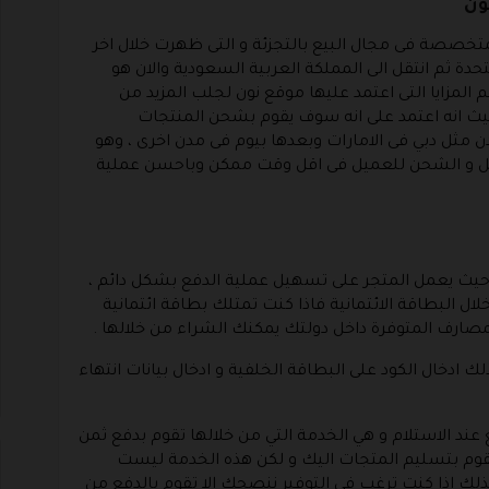
ون
المتخصصة فى مجال البيع بالتجزئة و التى ظهرت خلال اخر
تحدة ثم انتقل الى المملكة العربية السعودية والان هو
المزايا التى اعتمد عليها موقع نون لجلب المزيد من
يث انه اعتمد على انه سوف يقوم بشحن المنتجات
ثل دبي فى الامارات وبعدها بيوم فى مدن اخرى ، وهو
صيل و الشحن للعميل فى اقل وقت ممكن وباحسن عملية
حيث يعمل المتجر على تسهيل عملية الدفع بشكل دائم ،
ال البطاقة الائتمانية فاذا كنت تمتلك بطاقة ائتمانية
مصارف المتوفرة داخل دولتك يمكنك الشراء من خلالها .
دخال الكود على البطاقة الخلفية و ادخال بيانات انتهاء
عند الاستلام و هي الخدمة التي من خلالها تقوم بدفع ثمن
قوم بتسليم المتجات اليك و لكن هذه الخدمة ليست
ك اذا كنت ترغب في التوفير ننصحك الا تقوم بالدفع من