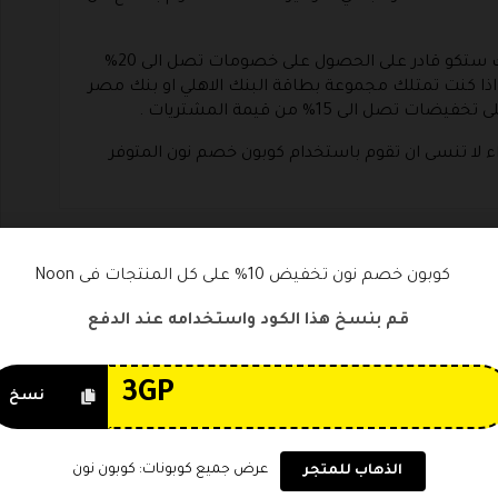
في حالة امتلاكك لبطاقة مصرف ابوظبي فانك ستكو قادر على الحصول على خصومات تصل الى 20%
 اذا كنت تمتلك مجموعة بطاقة البنك الاهلي او بنك مصر
لى 15% من قيمة المشتريات .
لا تنسى ان تقوم باستخدام كوبون خصم نون المتوفر
كوبون خصم نون تخفيض 10% على كل المنتجات فى Noon
Noon Discount Code
تخفيضات نون كوم
خصم نون
قم بنسخ هذا الكود واستخدامه عند الدفع
ون
قسيمة خصم نون كوم
كوبون تخفيض نون
م نون 2020
كوبون خصم نون 50
نسخ
الد
كوبون خصم نون رمضان
كوبون خصم نون فيصل السيف
ن نون السعودية
كوبون نون رمضان
عرض جميع كوبونات: كوبون نون
الذهاب للمتجر
د تخفيض noon
كود خصم noon
كود خصم موقع نون مصر