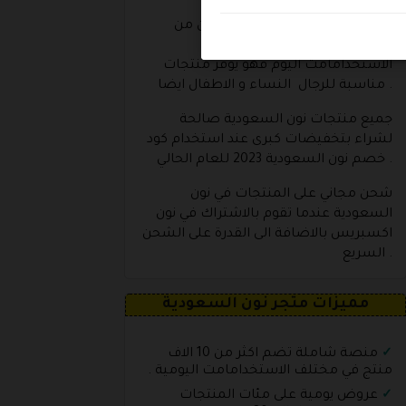
هي عبارة ع منصة الكترونية يمكن من
خلالها شراء كل ما تحتاج اليه في
الاستخدامامت اليوم فهو يوفر منتجات
مناسبة للرجال النساء و الاطفال ايضا .
جميع منتجات نون السعودية صالحة
لشراء بتخفيضات كبرى عند استخدام كود
خصم نون السعودية 2023 للعام الحالي .
شحن مجاني على المنتجات في نون
السعودية عندما تقوم بالاشتراك في نون
اكسبريس بالاضافة الى القدرة على الشحن
السريع .
مميزات متجر نون السعودية
منصة شاملة تضم اكثر من 10 الاف
منتج في مختلف الاستخدامامت اليومية .
عروض يومية على مئات المنتجات