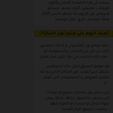
ستجد في هذه الصفحة أفضل وأقوى
كوبونات تخفيض، أكواد خصم، قسائم
وعروض نون الترويجية لشهر مارس 2023،
وفقًا لتصنيف فريق عمل موقعنا
تعرف اليوم على متجر نون الامارات
بداية موقع نون الالكتروني و كذلك التطبيق
كانت في كل من الامارات و السعودية ثم
بعد ذلك انتشرت في دول اخرى مثل مصر .
هو موقع التسوق الاول حاليا و منافس
بشكل كبير للعديد من المتاجر الاخرى و ذلك
بفضل العروض و التخفيضات التي تتوفر
به .
يلبي متجر نون الامارات جميع الاحتيجات
التي تسعى للحصول عليها بشكل يومي
سواء لرجال او النساء او الافراد فهو
مناسب لجميع افراد الاسرة .