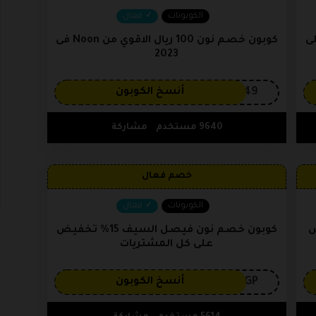
الكوبونات
فعال
ض على
كوبون خصم نون 100 ريال الاقوي من Noon فى
2023
OP149
أنسخ الكوبون
9640 مستخدم
مشاركة
خصم فعال
الكوبونات
فعال
خفيض
كوبون خصم نون فيصل السيف 15% تخفيض
على كل المشتريات
3GP
أنسخ الكوبون