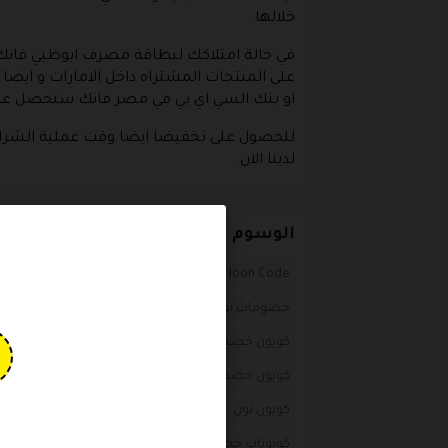
خلالها .
على المنتجات المشتراه داخل الامارات و ايضا
او بنك السي اي بي في مصر فانك ستحصل على تخفيضات تصل ا
للحصول على تخفيضا ايضا وقت عملية الشراء 
لدينا الان .
الوسوم
Noon Coupon Code
Noon coupon
Noon Code
خصومات نون
رمز كوبون noon
قسيمة تخفيض ن
كوبون خصم منصه نون
كوبون خصم نون
كوبون خص
كوبون خصم نون السعودية
كوبون خصم نون ثنيان خ
كوبون نون
كوبون نون 2020
كوبون نون 50
كوبو
كوبونات خصم نون للمشاهير
كوبونات نون كوم
كو