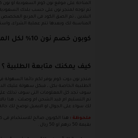
المتاحة على موقع نون كوم السعودية او نون ك
ثم توجه لمتجر نون على حسب بلدك السعودية ا
البلدين ، ثم الصق الكود فى المربع المخصص له
المناسبة لك وبعدها تتم عملية الشراء، واستم
كوبون خصم نون 10% لكل المنتجات
كيف يمكنك متابعة الطلبية ؟
متجر نون دوت كوم يوفر لكم دائما السهولة فى 
الطلبية الخاصة بكل ، فبكل سهولة عليك الدخو
سوف تجد كل المعلومات التى سوف تدلك على ال
تم التسليم ام قيد الشحن ام وصلت ، هذا بالا
لك سواء على الجوال او الايميل توضح لك حال
ملحوظة :
هذا الكوبون صالح للاستخدام فى 
بقيمة 50 درهم او 50 ريال .