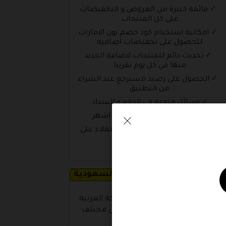
قائمة كبيرة من العروض و التخفيضات
على كل المنتجات .
امكانية استخدام كود خصم نون الامارات
للحصول على تخفيضات اضافية .
تحديث دائم للمنتجات لاضافة الجديد
منها في كل يوم تقريبا .
الحصول على رصيد مسترجع عند الشراء
من التطبيق .
وسائل منوعة في الدفع و السداد .
امكانية التقسيط على عدة اشهر .
سهولة التواصل مع خدمة العملاء على
مدار الساعة
تعرف اليوم على متجر نون السعودية
كات بداية منصة نون داخل المملكة العربية
السعودية وحقق انتشارا كبيرة في مختلف
المناطق بالمملكة .