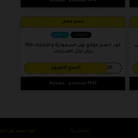
5614 مستخدم
مشاركة
خصم فعال
الكوبونات
فعال
ي 15% على
كود خصم موقع نون السعودية و الامارات 100
ريال لكل المنتجات
3GP
أنسخ الكوبون
4142 مستخدم
مشاركة
إتصل بنا
كود خصم نون فوو