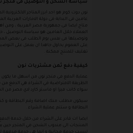
سياسة الشحن و التوصيل فى متجر ن
نون دوت كوم هو احد ابرز المتاجر الالكترونية 
عامين فى البداية فى دولة الامارات العربية الم
متاح ايضا فى جمهورية مصر العربية ، ومن اهم 
العملاء خلال العامين هو سياسة التوصيل ، ح
وتوصيلها فى نفس يوم الطلب فى بعض المدن م
على العموم يحاول جاهدا ان يعمل على التو
تغليف للمنتج ممكنة .
كيفية دفع ثمن مشتريات نون
عملية الدفع في متجر نون من اسهل ما يكون 
الطريقة الافتراضية في الشراء هي الدفع من خل
سواء كانت فيزا او ماستر كارد لاي مصر من ال
سيكون مطلب منك اضافة رقم البطاقة و كذلك ا
البطاقة و ستتم عملية الشراء .
ايضا ات قادر على الشراء من خلال خدمة الدفع 
المنتجات الى مندوب الشحن في المتجر حين ي
ليست خدمة مجانية و انما هي خدمة مدفعة لذل