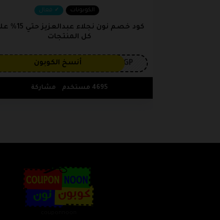
الكوبونات
فعال
كود خصم نون نجلاء عبدالعزيز حت
كل المنتجات
3GP
أنسخ الكوبون
4695 مستخدم
مشاركة
couponnoon