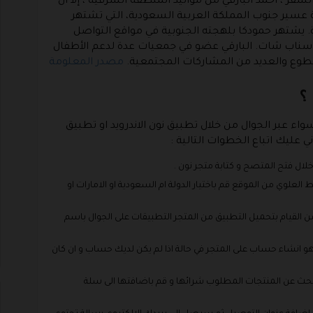
 ، أحمد البارقي من مواليد المنطقة الشرقية ، إلا أن
 عسير جنوب المملكة العربية السعودية، التي تشتهر
ة. يشتهر حمودكا بلهجته الجنوبية في مواقع التواصل
ر سناب شات. البارقي عضو في جمعيات عدة لدعم الأطفال
لتطوع والعديد من المشاركات المجتمعية.
مصدر المعلومة
؟
اء عبر الجوال من خلال تطبيق نون الاندرويد او تطبيق
ي عليك اتباع الخطوات التالية :
لال فتح المتصح و كتابة متجر نون .
لعلوي من الموقع قم باختيار الدولة ام السعودية او الامارات او
من القيام بتحميل التطبيق من المتجر التطبيقات على الجوال باسم
هو انشاء حساب على المتجر في حالة اذا لم يكن لديك حساب و ان كان
لبحث عن المنتجات المطلوب شرائها و قم باضافتها الى سلة