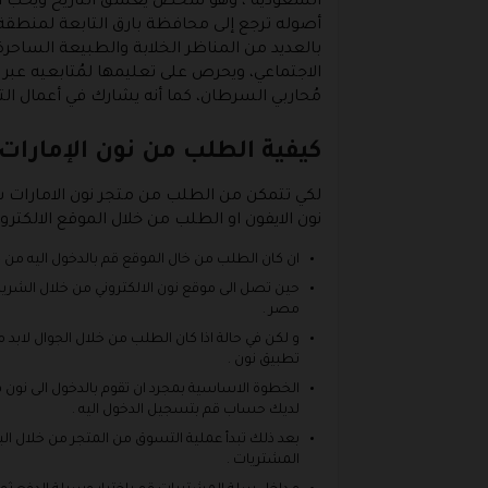
السعودية ، وهو شخص يعشق التاريخ ويحب السفر
أصوله ترجع إلى محافظة بارق التابعة لمنطقة
بالعديد من المناظر الخلابة والطبيعة الساحر
الاجتماعي، ويحرص على تعليمها لمُتابعيه عب
مُحاربي السرطان، كما أنه يشارك في أعمال ا
كيفية الطلب من نون الإمارات 
لكي تتمكن من الطلب من متجر نون الامارات سو
نون الايفون او الطلب من خلال الموقع الالكترون
ان كان الطلب من خال الموقع قم بالدخول اليه من خ
حين تصل الى موقع نون الالكتروني من خلال الشريط ا
مصر .
و لكن في حالة اذا كان الطلب من خلال الجوال لابد 
تطبيق نون .
الخطوة الاساسية بمجرد ان تقوم بالدخول الى نون 
لديك حساب قم بتسجيل الدخول اليه .
بعد ذلك تبدأ عملية التسوق من المتجر من خلال ا
المشتريات .