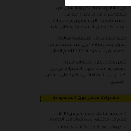
هي عبارة ع منصة الكترونية يمكن من
خلالها شراء كل ما تحتاج اليه في
الاستخدامامت اليوم فهو يوفر منتجات
مناسبة للرجال النساء و الاطفال ايضا .
جميع منتجات نون السعودية صالحة
لشراء بتخفيضات كبرى عند استخدام كود
خصم نون السعودية 2023 للعام الحالي .
شحن مجاني على المنتجات في نون
السعودية عندما تقوم بالاشتراك في نون
اكسبريس بالاضافة الى القدرة على الشحن
السريع .
مميزات متجر نون السعودية
منصة شاملة تضم اكثر من 10 الاف
منتج في مختلف الاستخدامامت اليومية .
عروض يومية على مئات المنتجات