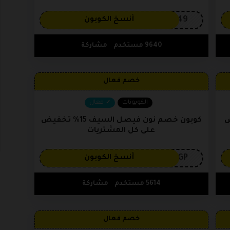
OP149
أنسخ الكوبون
9640 مستخدم
مشاركة
خصم فعال
الكوبونات
فعال
خفيض
كوبون خصم نون فيصل السيف 15% تخفيض
على كل المشتريات
3GP
أنسخ الكوبون
5614 مستخدم
مشاركة
خصم فعال