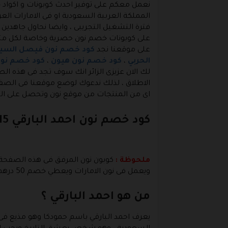
نعمل معكم على توفير احدث كوبونات و اكواد خ
المملكة العربية السعودية او فى الامارات الع
فترة التشغيل التجريبى ، وايضا نحاول جاهدين
على كوبونات خصم نون حصرية وخاصة لكل مت
على موقعنا نجد
كود خصم نون فيصل السي
الحربي
،
كود خصم نون هيون
،
كود خصم نون 
لك الان عزيزى الزائر انك سوف تجد فى هذه ال
الاطلاق ، لذلك ندعوك لوضع موقعنا فى الصفح
اى من المنتجات من موقع نون وتحصل على ال
كود خصم نون احمد البارقي 15% لكل المنتجات
ملحوظة :
ويعمل فى نون الامارات ويعطي خصم 50 درهم .
من هو احمد البارقي ؟