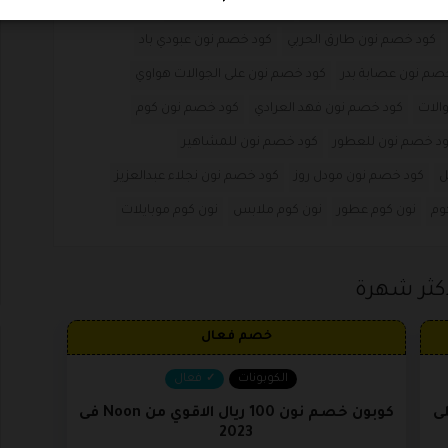
ود خصم نون دكتورة خلود
كود خصم نون رغد دايز
كود خصم نون طارق الحربي
كود خصم نون عبودي باد
صم نون عصابة بدر
كود خصم نون على الجوالات هواوي
الات
كود خصم نون فهد العرادي
كود خصم نون كوم
د خصم نون للعطور
كود خصم نون للمشاهير
ل
كود خصم نون مودل روز
كود خصم نون نجلاء عبدالعزيز
وم
نون كوم عطور
نون كوم ملابس
نون كوم موبايلات
كثر شهرة
خصم فعال
الكوبونات
فعال
ض على
كوبون خصم نون 100 ريال الاقوي من Noon فى
2023