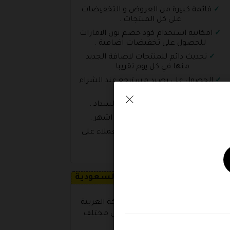
قائمة كبيرة من العروض و التخفيضات
على كل المنتجات .
امكانية استخدام كود خصم نون الامارات
للحصول على تخفيضات اضافية .
تحديث دائم للمنتجات لاضافة الجديد
منها في كل يوم تقريبا .
الحصول على رصيد مسترجع عند الشراء
من التطبيق .
وسائل منوعة في الدفع و السداد .
امكانية التقسيط على عدة اشهر .
سهولة التواصل مع خدمة العملاء على
مدار الساعة
تعرف اليوم على متجر نون السعودية
كات بداية منصة نون داخل المملكة العربية
السعودية وحقق انتشارا كبيرة في مختلف
المناطق بالمملكة .