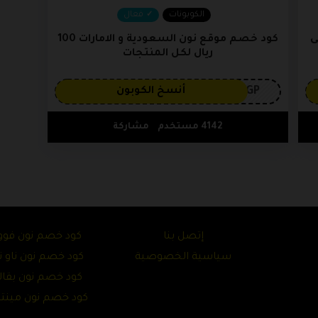
الكوبونات
فعال
ي 15% على
كود خصم موقع نون السعودية و الامارات 100
ريال لكل المنتجات
3GP
أنسخ الكوبون
4142 مستخدم
مشاركة
إتصل بنا
كود خصم نون فوو
سياسية الخصوصية
كود خصم نون ناو نا
كود خصم نون بقال
كود خصم نون مين