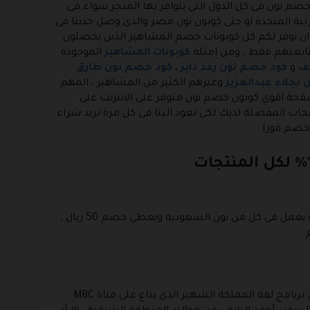
صم نون فى كل الدول التى يتوافر بها المتجر سواء فى
ربية المتحدة او حتى كوبون نون مصر والذى وصل حديثا فى
 ان نوفر لكم كل كوبونات خصم المشاهير الذين يحصلون
ابعيهم فقط ، ومن امثلة
كوبونات المشاهير
الموجودة
ف
و
كود خصم نون رغد دايز
،
كود خصم نون طارق
نجلاء عبدالعزيز
وغيرهم الكثير من المشاهير ، المهم
صفحة اقوي كوبون خصم نون متوفر على الانترنت على
ات المفضلة لديك لكى تعود الينا فى كل مرة تريد شراء
خصم فورا .
كوبون نون المرفق فى هذه الصفحة يعمل فى كل من نون السعودية ويعطي خصم 50 ريال ،
يعرف احمد البارقي باسم حمودكا وهو مذيع فى برنامج لفة المملكة الشهير الذى يذاع على قناة MBC