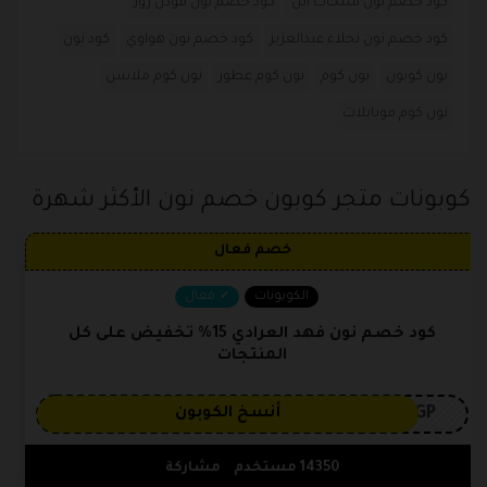
كود خصم نون منتجات ابل
كود خصم نون مودل روز
كود خصم نون نجلاء عبدالعزيز
كود خصم نون هواوي
كود نون
نون كوبون
نون كوم
نون كوم عطور
نون كوم ملابس
نون كوم موبايلات
كوبونات متجر كوبون خصم نون الأكثر شهرة
خصم فعال
الكوبونات
فعال
كود خصم نون فهد العرادي 15% تخفيض على كل
المنتجات
3GP
أنسخ الكوبون
14350 مستخدم
مشاركة