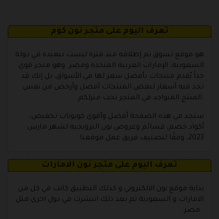
تعرف اليوم على متجر نون كوم
هو موقع تسوق تم إطلاقه منذ فترة ليست ببعيده في دولة
السعودية، الإمارات العربية المتحدة ومصر. وهو متجر قوي
جداً يُقدم منتجات بأفضل سعر لها في الأسواق، بل إنك قد
تجد فيه أسعار لبعض المنتجات أفضل وأرخص من نفس
المنتج المتواجد في المتجر تحت منزلكم.
ستجد في هذه الصفحة أفضل وأقوى كوبونات تخفيض،
أكواد خصم، قسائم وعروض نون الترويجية لشهر مارس
2023، وفقًا لتصنيف فريق عمل موقعنا
تعرف اليوم على متجر نون الامارات
بداية موقع نون الالكتروني و كذلك التطبيق كانت في كل من
الامارات و السعودية ثم بعد ذلك انتشرت في دول اخرى مثل
مصر .