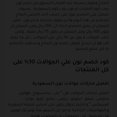
المتاح وتقوم بنسخه عند القيام بالتسوق من متجر نون
دوت كوم الامارات او نون دوت كوم السعودية ، وسوف
تحصل على الخصم فورا على حسب الحد الاقصي المتاح
للخصم فى هذا اليوم والذى يقوم بتحديده متجر نون ، فمن
الممكن ان يصل الخصم احيانا الى 200 ريال ومن الممكن ان
يكون 100 ريال ومن الممكن ان يكون 75 ريال فقط ، ولكن
اغلب الاوقات لا يقل عن 50 ريال على الجوالات ، كل ما عليك
الان هو ان تنسخ كوبون خصم نون المتاح وتستفيد بالخصم
ايا كان مبلغ الخصم .
كود خصم نون علي الجوالات 10% على
كل المنتجات
افضل ماركات جوالات نون السعودية
افضل ماركات الجوالات هي ” ابل ، سامسونج ، هواوي ،
شاومي ، فيفو ، لينوفو ، ريلمي ، تيكنو ، اوبو ، نوكيا ،
انفينيكس ” و اختيار لجوال يكون على اساس قيمته السعرية
و المواصفات الخاصة به اما عن السعر فانا نوفر لك كوبون
نون للحصول على خصومات و تخفيضات هامة .