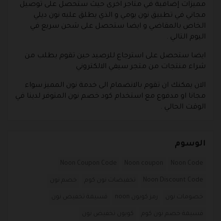
مميزات إضافية في متاجر اخرى حيث ستحصل على توصيل
مجاني في تطبيق نون يومي و الذي يطلق عليه نون ديلي
الخاص بالمقاضي و ايضا ستحصل على شحن سريع في
اليوم التالي .
ايضا ستحصل على استرجاع للرصيد حين تقوم بطلب من
شراء منتجات من متجر سيفي الالكتروني
الان يمكنك ان تقوم بالانضمام الى خدمة نون المميز سواء
مجانا او مدفوع مع استخدام كود خصم نون المتوفر لدينا في
الوقت الحالي .
الوسوم
Noon Coupon Code
Noon coupon
Noon Code
Noon Discount Code
تخفيضات نون كوم
خصم نون
خصومات نون
رمز كوبون noon
قسيمة تخفيض نون
قسيمة خصم نون كوم
كوبون تخفيض نون