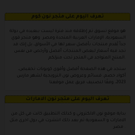
تعرف اليوم على متجر نون كوم
هو موقع تسوق تم إطلاقه منذ فترة ليست ببعيده في دولة
السعودية، الإمارات العربية المتحدة ومصر. وهو متجر قوي
جداً يُقدم منتجات بأفضل سعر لها في الأسواق، بل إنك قد
تجد فيه أسعار لبعض المنتجات أفضل وأرخص من نفس
المنتج المتواجد في المتجر تحت منزلكم.
ستجد في هذه الصفحة أفضل وأقوى كوبونات تخفيض،
أكواد خصم، قسائم وعروض نون الترويجية لشهر مارس
2023، وفقًا لتصنيف فريق عمل موقعنا
تعرف اليوم على متجر نون الامارات
بداية موقع نون الالكتروني و كذلك التطبيق كانت في كل من
الامارات و السعودية ثم بعد ذلك انتشرت في دول اخرى مثل
مصر .