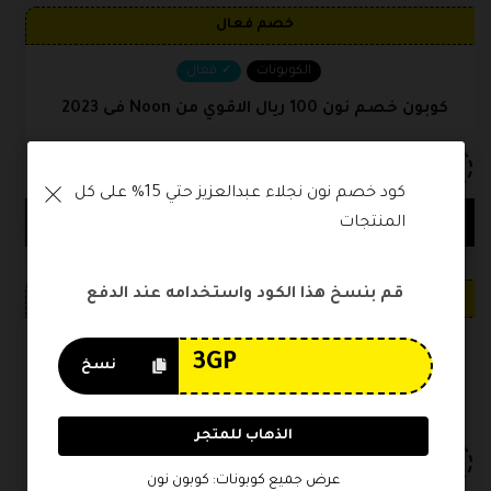
خصم فعال
الكوبونات
فعال
كوبون خصم نون 100 ريال الاقوي من Noon فى 2023
OP149
أنسخ الكوبون
كود خصم نون نجلاء عبدالعزيز حتي 15% على كل 
9637 مستخدم
مشاركة
المنتجات
قم بنسخ هذا الكود واستخدامه عند الدفع
خصم فعال
الكوبونات
فعال
نسخ
كود خصم نون افنان الباتل 100 ريال تخفيض على كل
المنتجات
الذهاب للمتجر
3GP
أنسخ الكوبون
عرض جميع كوبونات: كوبون نون