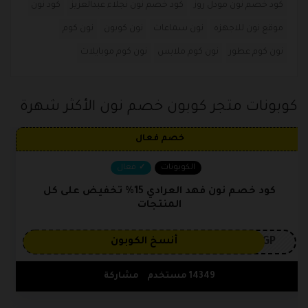
كود خصم نون مودل روز
كود خصم نون نجلاء عبدالعزيز
كود نون
موقع نون للاجهزه
نون سماعات
نون كوبون
نون كوم
نون كوم عطور
نون كوم ملابس
نون كوم موبايلات
كوبونات متجر كوبون خصم نون الأكثر شهرة
خصم فعال
الكوبونات
فعال
كود خصم نون فهد العرادي 15% تخفيض على كل
المنتجات
3GP
أنسخ الكوبون
14349 مستخدم
مشاركة