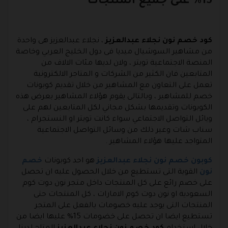
15% على جميع المنتجات
كود خصم نون نجلاء عبدالعزيز
، نجلاء عبدالعزيز هى واحدة
من مشاهير السوشيال ميديا فى دول الخليج العربي وخاصة
المنصة الاجتماعية تويتر ، ولان لديها مئات الالاف من
المتابعين فان الكثير من الشركات و المتاجر الالكترونية
تعمل على التعاون مع المشاهير من خلال تقديم كوبونات
خصم للمشاهير ، وبالتالى يقوم هؤلاء المشاهير بعرض هذه
الكوبونات وتقديمها بشكل مجاني لكل المتابعين لهم على
ويائل التواصل الاجتماعي سواء كانت تويتر او النستجرام ،
سناب شات وغير ذلك من وسائل التواصل الاجتماعية
المتواجد عليها هؤلاء المشاهير .
كوبون خصم نون نجلاء عبدالعزيز
هو احد كوبونات
خصم
نون
القوية التى تستطيع من خلال الحصول عليه ان تحصل
على خصم رائع على كل المنتجات داخل متجر نون دوت كوم
السعودية او نون دوت كوم الامارات ، كل المنتجات حتى
المنتجات التى يوجد عليه خصومات بالفعل على المتجر
تستطيع ايضا ان تحصل على خضومات 15% عليها ايضا من