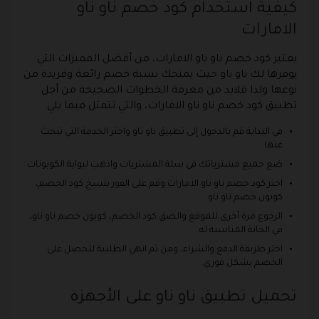
كيفية استخدام كود خصم ناو ناو
الامارات
يعتبر كود خصم ناو ناو الامارات، من أفضل المميزات التي
يوفرها لك ناو ناو حيث يمنحك نسبة خصم رائعة وفريدة من
نوعها ولذا فلابد من معرفة الخطوات الصحيحة من أجل
تطبيق كود خصم ناو ناو الامارات، والتي تتمثل فيما يلي.
في البداية قم بالدخول إلى تطبيق ناو ناو واختر الخدمة التي تبحث
عنها.
ضع جميع مشترياتك في سلة المشتريات واذهب لبوابة الكوبونات.
اختر كود خصم ناو ناو الامارات وقم على الفور بنسخ كود الخصم،
كوبون خصم ناو ناو.
الرجوع مرة أخرى للموقع والصق كود الخصم، كوبون خصم ناو ناو،
في الخانة المناسبة له.
اختر طريقة الدفع والشراء، ومن ثم انهي الطلبية لتحصل على
الخصم بشكل فوري.
تحميل تطبيق ناو ناو على الأجهزة