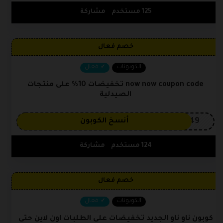
125 مستخدم
مشاركة
خصم فعال
الكوبونات
فعال
now now coupon code تخفيضات 10% على منتجات
الصيدلية
OP149
أنسخ الكوبون
124 مستخدم
مشاركة
خصم فعال
الكوبونات
فعال
كوبون ناو ناو الجديد تخفيضات على الطلبات اون لاين حتى