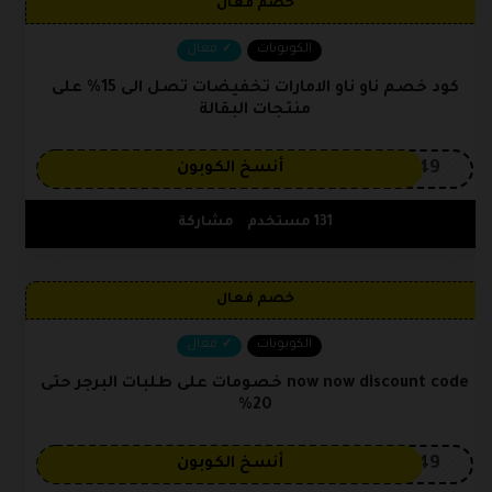
خصم فعال
الكوبونات
فعال
كود خصم ناو ناو الامارات تخفيضات تصل الى 15% على
منتجات البقالة
OP149
أنسخ الكوبون
131 مستخدم
مشاركة
خصم فعال
الكوبونات
فعال
now now discount code خصومات على طلبات البرجر حتى
20%
OP149
أنسخ الكوبون