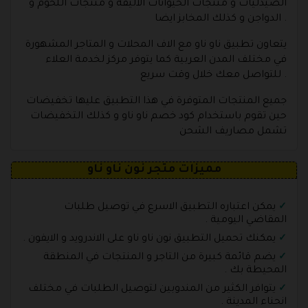
الصيدليات و منتجات الحيوانات الاليفة و منتجات اللحوم و
الدواجن و كذلك المخابز ايضا .
يتعاون تطبيق ناو ناو مع الاف المحلات و المتاجر المشهورة
في مختلف المدن العربية كما يتوفر مركز لخدمة العلاء
للتواصل معك خلال وقت سريع .
جميع المنتجات المتوفرة في هذا التطبيق عليها تخفيضات
حين تقوم باستخدام كود خصم ناو ناو و كذلك التخفيضات
تشمل مصاريف الشحن
مميزات متجر نون ناو ناو
يمكن اعتباره التطبيق الاسرع في توصيل طلبات
المقاضي اليومية .
يمكنك تحميل التطبيق نون ناو ناو على الاندرويد و الايفون .
يضم قائمة كبيرة من التاجر و المنتجات في المنطقة
المحيطة بك .
يتوافر الكثير من المندوبين لتوصيل الطلبات في مختلف
انحناء المدينة .