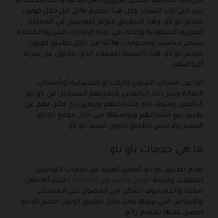
التي انت بحاجتها بشكل ضروري خلال ساعة واحدة يصلك ما
تريد حتى باب المنزل، وكل هذا بخصم هائل من خلال كوبون
خصم ناو ناو، وهذا التطبيق متوفر للتوصيل في المملكة
العربية السعودية وكذلك في دولة الإمارات العربية المتحدة
بسعر مناسب وخصومات هائلة من خلال تطبيق كوبون
خصم ناو ناو، هذا بالنسبة للعملاء الذين يبحثون عن شراء
أغراضهم.
أما عن أصحاب السوبر ماركت أو الصيدلية أو أصحاب
البقالة وغير ذلك البائعين، فيمكنهم التسجيل في ناو ناو
كبائعين وسوف يتم مشاركتهم وتوفير ربح هائل لهم عن
طريق بيع منتجاتهم وتوصيلها من خلال موقع ناو ناو
المميز، ولا تنس تطبيق كوبون خصم ناو ناو.
ما هي خدمات ناو ناو
يقدم تطبيق ناو ناو المميز العديد من خدمات التوصيل
للعملاء، وخدمة
كوبون خصم نون الامارات
، حيث أنه خلال
ساعة واحدة سوف تتمكن من الحصول على المنتجات
والأغراض التي تريدها ومن خلال تطبيق كوبون خصم ناو ناو
احصل عليها بخصم رائع.