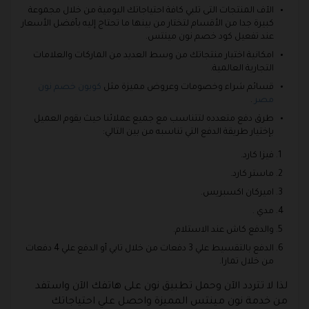
الآف المنتجات التى تلبي كافة احتياجاتك اليومية من خلال مجموعة
كبيرة جدا من الأقسام لتختار من بينها ما تحتاج إليه بأفضل الأسعار
عند تفعيل كود خصم نون مينتس.
امكانية اختيار منتجاتك من وسط العديد من الماركات والعلامات
التجارية العالمية.
قسائم شراء وخصومات وعروض مميزة مثل
كوبون خصم نون
مصر
.
طرق دفع متعدده لتتناسب مع جميع عملائنا حيث يقوم العميل
بإختيار طريقة الدفع التي تناسبه من بين التالي:
فيزا كارد.
ماستر كارد.
اميركان اكسبريس.
مدي .
والدفع كاش عند الاستلام.
الدفع بالتقسيط علي 3 دفعات من خلال تابي أو الدفع علي 4 دفعات
من خلال تمارا.
لذا لا تتردد الآن وحمل تطبيق نون على هاتفك الآن واستفد
من خدمة نون مينتس المميزة واحصل علي احتياجاتك