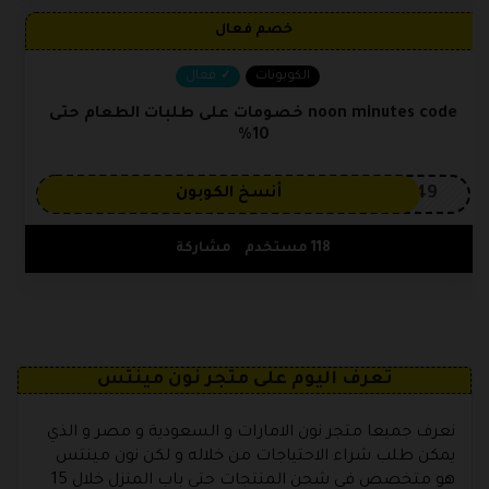
خصم فعال
الكوبونات
فعال
noon minutes code خصومات على طلبات الطعام حتى
10%
OP149
أنسخ الكوبون
118 مستخدم
مشاركة
تعرف اليوم على متجر نون مينتس
نعرف جميعا متجر نون الامارات و السعودية و مصر و الذي
يمكن طلب شراء الاحتياجات من خلاله و لكن نون مينتس
هو متخصص في شحن المنتجات حتى باب المنزل خلال 15