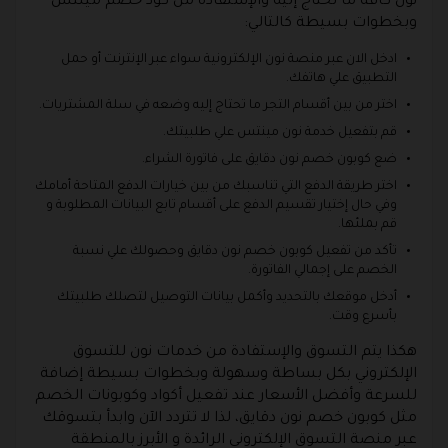
نون كافة ما تحتاج إليه والإستفادة من كود خصم مينتس
وبخطوات بسيطة كالتالي:
ادخل الان عبر منصة نون الإلكترونية سواء عبر الإنترنت أو حمل
التطبيق علي هاتفك.
اختر من بين أقسام التجر ما تحتاج إليه وضعه في سلة المشتريات.
قم بتفعيل خدمة نون مينتس علي طلبيتك.
ضع كوبون خصم نون دقايق على فاتورة الشراء.
اختر طريقة الدفع التي تناسبك من بين خيارات الدفع المتاحة أمامك
وفي حال إختيار تقسيم الدفع على أقسام تابع البيانات المطلوبة و
قم بملئها.
تأكد من تفعيل كوبون خصم نون دقايق وحصولك علي نسبة
الخصم على إجمالي الفاتورة.
أدخل موقعك بالتحديد وأكمل بيانات التوصيل لتصلك طلبيتك
بأسرع وقت.
هكذا يتم التسوق والإستفادة من خدمات نون للتسوق
الإلكتروني بكل بساطة وسهولة وبخطوات بسيطة إضافة
للسرعة وأفضل الأسعار عند تفعيل أكواد وكوبونات الخصم
مثل كوبون خصم نون دقايق، لذا لا تتردد الآن وابدأ بتسوقك
عبر منصة التسوق الإلكترونى الرائدة و الأبرز بالمنطقة