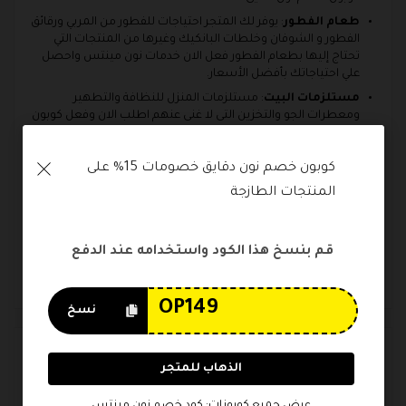
طعام الفطور
: يوفر لك المتجر احتياجات للفطور من المربي ورقائق
الفطور و الشوفان وخلطات البانكيك وغيرها من المنتجات التي
تحتاج إليها بطعام الفطور فعل الان خدمات نون مينتس واحصل
علي احتياجاتك بأفضل الأسعار.
مستلزمات البيت
: مستلزمات المنزل للنظافة والتطهير
ومعطرات الجو والتخزين التى لا غنى عنهم اطلب الان وفعل كوبون
خصم نون دقايق.
العناية الشخصية
: اطلب الآن منتجات العناية الشخصية من
كوبون خصم نون دقايق خصومات 15% على 
المرطبات والعناية بالفم والبشرة ومزيلات العرق وغيرها من
المنتجات الطازجة
منتجات العناية الشخصية الأساسية.
لا تتردد الان واطلب احتياجاتك اليومية من خلال خدمات نون
مينتس من بين الآلاف المنتجات لتصلك بدقائق معدودة
قم بنسخ هذا الكود واستخدامه عند الدفع
وبأفضل الأسعار عند تفعيل كوبون خصم نون دقايق
والاستفادة من خدمات نون مينتس.
نسخ
الوسوم
الذهاب للمتجر
noon minutes code
Noon minutes app