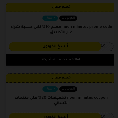
خصم فعال
الكوبونات
فعال
noon minutes promo code خصم 10% لكل عملية شراء
عبر التطبيق
OP149
أنسخ الكوبون
164 مستخدم
مشاركة
خصم فعال
الكوبونات
فعال
noon minutes coupon تخفيضات 20% على منتجات
التسالي
OP149
أنسخ الكوبون