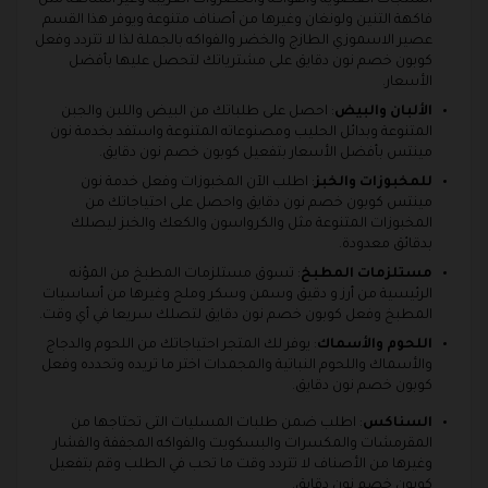
المنتجات العضوية والفواكه والخضروات الغريبة وغير الشائعة مثل
فاكهة التنين ولونغان وغيرها من أصناف متنوعة ويوفر هذا القسم
عصير الاسموزي الطازج والخضر والفواكه بالجملة لذا لا تتردد وفعل
كوبون خصم نون دقايق على مشترياتك لتحصل عليها بأفضل
الأسعار.
الألبان والبيض
: احصل على طلباتك من البيض واللبن والجبن
المتنوعة وبدائل الحليب ومصنوعاته المتنوعة واستفد بخدمة نون
مينتس بأفضل الأسعار بتفعيل كوبون خصم نون دقايق.
للمخبوزات والخبز
: اطلب الآن المخبوزات وفعل خدمة نون
مينتس كوبون خصم نون دقايق واحصل على احتياجاتك من
المخبوزات المتنوعة مثل والكرواسون والكعك والخبز ليصلك
بدقائق معدودة.
مستلزمات المطبخ
: تسوق مستلزمات المطبخ من المؤنه
الرئيسية من أرز و دقيق وسمن وسكر وملح وغيرها من أساسيات
المطبخ وفعل كوبون خصم نون دقايق لتصلك سريعا في أي وقت.
اللحوم والأسماك
: يوفر لك المتجر احتياجاتك من اللحوم والدجاج
والأسماك واللحوم النباتية والمجمدات اختر ما تريده وتحدده وفعل
كوبون خصم نون دقايق.
السناكس
: اطلب ضمن طلبات المسليات التى تحتاجها من
المقرمشات والمكسرات والبسكويت والفواكه المجففة والفشار
وغيرها من الأصناف لا تتردد وقت ما تحب في الطلب وقم بتفعيل
كوبون خصم نون دقايق.