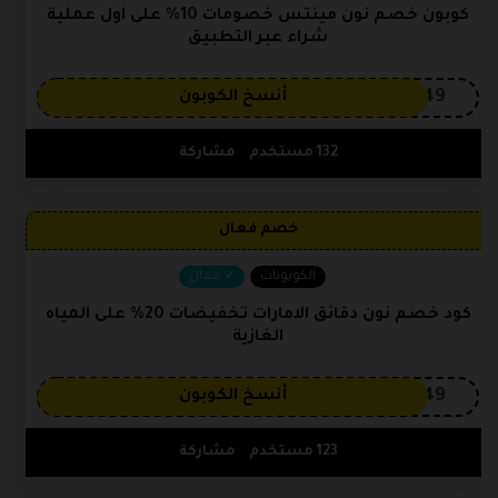
كوبون خصم نون مينتس خصومات 10% على اول عملية
شراء عبر التطبيق
OP149
أنسخ الكوبون
132 مستخدم
مشاركة
خصم فعال
الكوبونات
فعال
كود خصم نون دقائق الامارات تخفيضات 20% على المياه
الغازية
OP149
أنسخ الكوبون
123 مستخدم
مشاركة