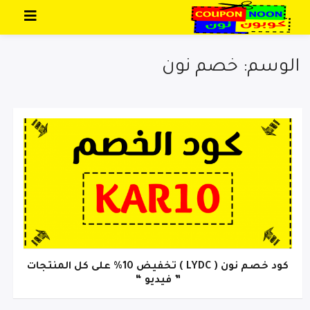
تخطي إلى المحتوى
الوسم: خصم نون
كود خصم نون ( LYDC ) تخفيض 10% على كل المنتجات
” فيديو “