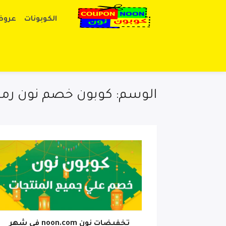
الكوبونات
عروض
الوسم: كوبون خصم نون رم
تخفيضات نون noon.com فى شهر