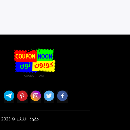
couponnoon
حقوق النشر © 2023 كوبون نون : أحدث كوبونات واكواد خصم نون كوم. جميع الحقوق محفوظة.