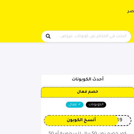
حتوى
صر
أحدث الكوبونات
خصم فعال
الكوبونات
فعال
OP149
أنسخ الكوبون