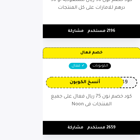
كود خصم نون 50 ريال للسعودية أو 50
درهم للامارات على كل المنتجات
2196 مستخدم
مشاركة
خصم فعال
الكوبونات
فعال
OP149
أنسخ الكوبون
كود خصم نون 75 ريال فعال على جميع
المنتجات فى Noon
2659 مستخدم
مشاركة