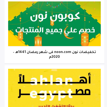
تخفيضات نون noon.com فى شهر رمضان 1441هـ –
2020م