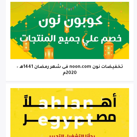
تخفيضات نون noon.com فى شهر رمضان 1441هـ –
2020م