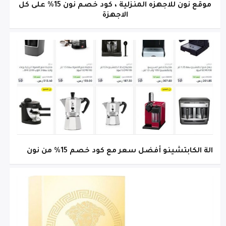
موقع نون للاجهزه المنزلية ، كود خصم نون 15% على كل
الاجهزة
الة الكابتشينو أفضل سعر مع كود خصم 15% من نون