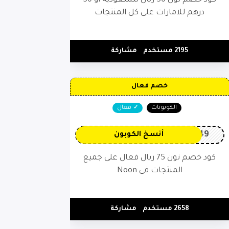
كود خصم نون 50 ريال للسعودية أو 50
درهم للامارات على كل المنتجات
2195 مستخدم
مشاركة
خصم فعال
الكوبونات
فعال
OP149
أنسخ الكوبون
كود خصم نون 75 ريال فعال على جميع
المنتجات فى Noon
2658 مستخدم
مشاركة