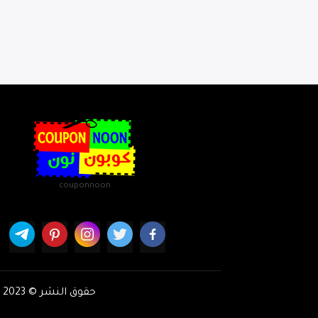
couponnoon
حقوق النشر © 2023 كوبون نون : أحدث كوبونات واكواد خصم نون كوم. جميع الحقوق محفوظة.