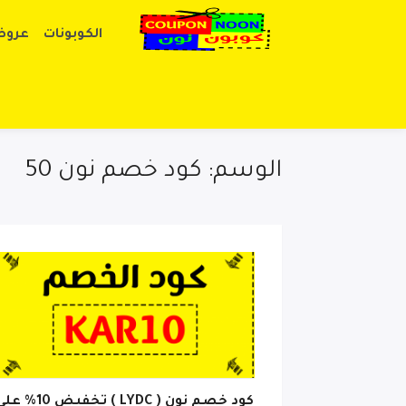
الكوبونات
عروض
الوسم: كود خصم نون 50
كود خصم نون ( LYDC ) تخفيض 10% 