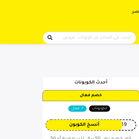
حتوى
صر
أحدث الكوبونات
خصم فعال
الكوبونات
فعال
OP149
أنسخ الكوبون