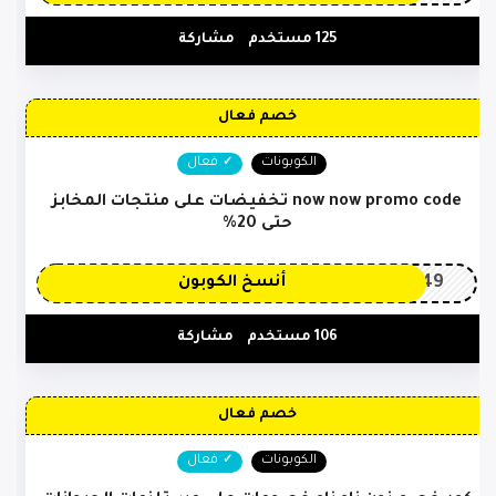
125 مستخدم
مشاركة
خصم فعال
الكوبونات
فعال
now now promo code تخفيضات على منتجات المخابز
حتى 20%
OP149
أنسخ الكوبون
106 مستخدم
مشاركة
خصم فعال
الكوبونات
فعال