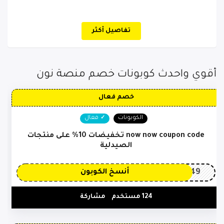
تفاصيل أكثر
أقوي واحدث كوبونات خصم منصة نون
خصم فعال
الكوبونات
فعال
now now coupon code تخفيضات 10% على منتجات
الصيدلية
OP149
أنسخ الكوبون
124 مستخدم
مشاركة