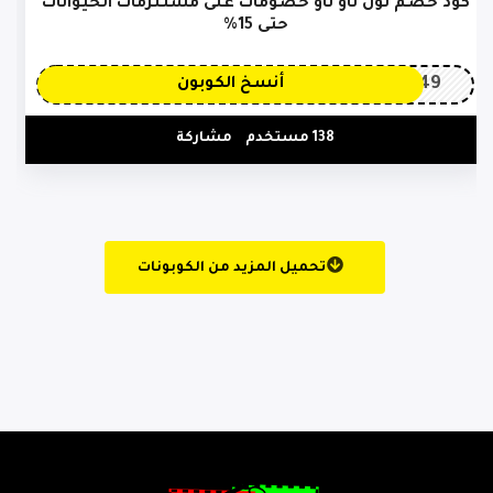
كود خصم نون ناو ناو خصومات على مستلزمات الحيوانات
حتى 15%
OP149
أنسخ الكوبون
138 مستخدم
مشاركة
تحميل المزيد من الكوبونات