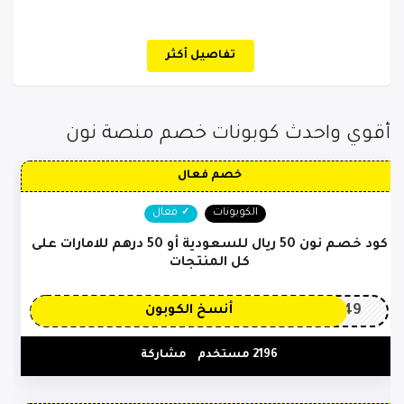
المواليد ، احتياجات الام الحامل ، كل مستلزمات الطفل
المولود مثل الحفاضات ، سرير اطفال رضع، مقاعد
السيارات للتوائم و الاطفال ، مئات الالاف من المنتجات
تفاصيل أكثر
الاخري والتى يتم تحديثها باستمرار على متجر noon.com ، كل
هذا تستطيع الحصول عليه باقل سعر فى السوق عند
استحدام
كود خصم نون
المتاح لدينا ، انسخ الكوبون الان .
أقوي واحدث كوبونات خصم منصة نون
خصم فعال
الكوبونات
فعال
كود خصم نون 50 ريال للسعودية أو 50 درهم للامارات على
كل المنتجات
OP149
أنسخ الكوبون
2196 مستخدم
مشاركة