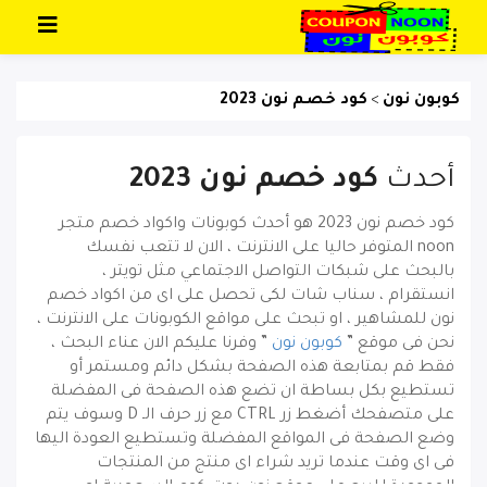
تخطي إلى المحتوى
كوبون نون
كود خصم نون 2023
>
أحدث
كود خصم نون 2023
كود خصم نون 2023
هو أحدث كوبونات واكواد خصم متجر
noon المتوفر حاليا على الانترنت ، الان لا تتعب نفسك
بالبحث على شبكات التواصل الاجتماعي مثل تويتر ،
انستقرام ، سناب شات لكى تحصل على اى من اكواد خصم
نون للمشاهير ، او تبحث على مواقع الكوبونات على الانترنت ،
نحن فى موقع ”
كوبون نون
” وفرنا عليكم الان عناء البحث ،
فقط قم بمتابعة هذه الصفحة بشكل دائم ومستمر أو
تستطيع بكل بساطة ان تضع هذه الصفحة فى المفضلة
على متصفحك أضغط زر CTRL مع زر حرف الـ D وسوف يتم
وضع الصفحة فى المواقع المفضلة وتستطيع العودة اليها
فى اى وقت عندما تريد شراء اى منتج من المنتجات