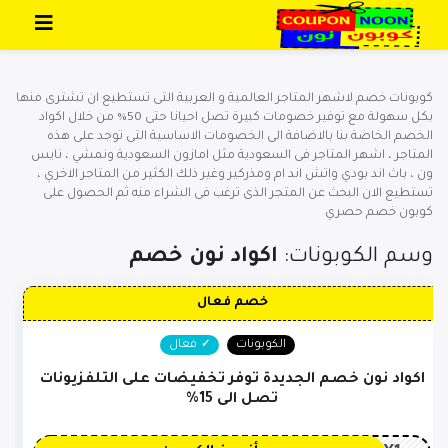
تخطي إلى المحتوى
كوبونات خصم لاشهر المتاجر العالمية و العربية التى تستطيع ان تشترى منها
بكل سهولة مع توفير خصومات كبيرة تصل احيانا حتى 50% من خلال اكواد
الخصم الخاصة بنا بالاضافة الى الخصومات الاساسية التى توجد على هذه
المتاجر ، اشهر المتاجر فى السعودية مثل امازون السعودية ونمشي ، نايس
ون ، باث اند بودي واتش اند ام ومذركير وغير ذلك الكثير من المتاجر الاخري ،
تستطيع الان البحث عن المتجر الذى ترغب فى الشراء منه ثم الحصول على
كوبون خصم حصري
وسم الكوبونات:
اكواد نون خصم
خصم فعال
الكوبونات
فعال
اكواد نون خصم الجديدة توفر تخفيضات على التلفزيونات
تصل الى 15%