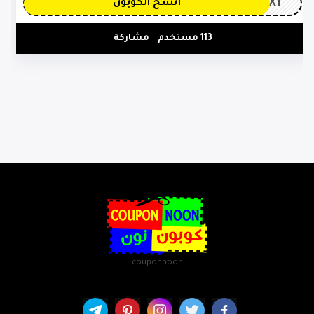
CX1
أنسخ الكوبون
113 مستخدم
مشاركة
couponnoon