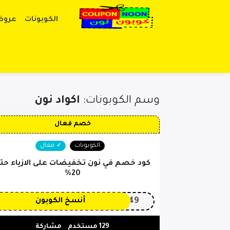
الكوبونات
عروض
وسم الكوبونات:
اكواد نون
خصم فعال
الكوبونات
فعال
كود خصم في نون تخفيضات على الازياء حت
20%
OP149
أنسخ الكوبون
129 مستخدم
مشاركة