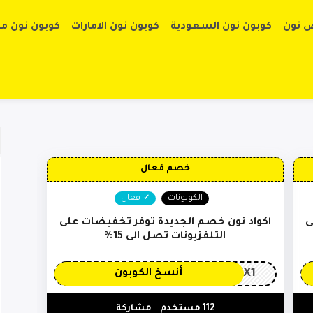
تخطي إلى الم
 نون
كوبون نون السعودية
كوبون نون الامارات
كوبون نون م
خصم فعال
الكوبونات
فعال
ى
اكواد نون خصم الجديدة توفر تخفيضات على
التلفزيونات تصل الى 15%
CX1
أنسخ الكوبون
112 مستخدم
مشاركة