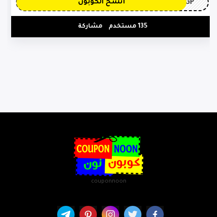
3GP
أنسخ الكوبون
135 مستخدم
مشاركة
couponnoon