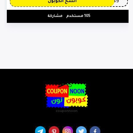
OP149
أنسخ الكوبون
105 مستخدم
مشاركة
couponnoon