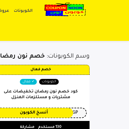
الكوبونات
عروض
وسم الكوبونات:
خصم نون رمضا
خصم فعال
الكوبونات
فعال
كود خصم نون رمضان تخفيضات على
مشتريات و مستلزمات المنزل
3GP
أنسخ الكوبون
130 مستخدم
مشاركة