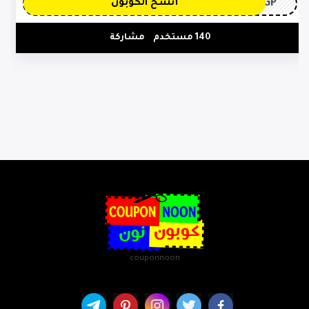
3GP
أنسخ الكوبون
140 مستخدم
مشاركة
couponnoon