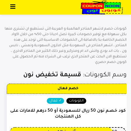
تخطي إلى المحتوى
كوبونات خصم لاشهر المتاجر العالمية و العربية التى تستطيع ان تشترى منها
بكل سهولة مع توفير خصومات كبيرة تصل احيانا حتى 50% من خلال اكواد
الخصم الخاصة بنا بالاضافة الى الخصومات الاساسية التى توجد على هذه
المتاجر ، اشهر المتاجر فى السعودية مثل امازون السعودية ونمشي ، نايس
ون ، باث اند بودي واتش اند ام ومذركير وغير ذلك الكثير من المتاجر الاخري ،
تستطيع الان البحث عن المتجر الذى ترغب فى الشراء منه ثم الحصول على
كوبون خصم حصري
وسم الكوبونات:
قسيمة تخفيض نون
خصم فعال
الكوبونات
فعال
كود خصم نون 50 ريال للسعودية أو 50 درهم للامارات على
كل المنتجات