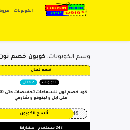
الكوبونات
عروض
وسم الكوبونات:
كوبون خصم نون
خصم فعال
الكوبونات
فعال
على ابل و لينوفو و شاومي
OP149
أنسخ الكوبون
242 مستخدم
مشاركة