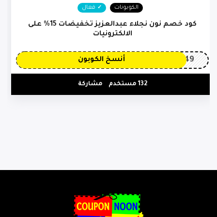
الكوبونات
فعال
كود خصم نون نجلاء عبدالعزيز تخفيضات 15% على
الالكترونيات
OP149
أنسخ الكوبون
132 مستخدم
مشاركة