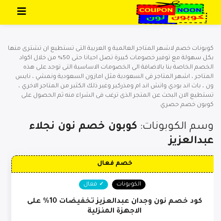
تخطي إلى المحتوى
كوبونات خصم لاشهر المتاجر العالمية و العربية التى تستطيع ان تشترى منها
بكل سهولة مع توفير خصومات كبيرة تصل احيانا حتى 50% من خلال اكواد
الخصم الخاصة بنا بالاضافة الى الخصومات الاساسية التى توجد على هذه
المتاجر ، اشهر المتاجر فى السعودية مثل امازون السعودية ونمشي ، نايس
ون ، باث اند بودي واتش اند ام ومذركير وغير ذلك الكثير من المتاجر الاخري ،
تستطيع الان البحث عن المتجر الذى ترغب فى الشراء منه ثم الحصول على
كوبون خصم حصري
وسم الكوبونات:
كوبون خصم نون نجلاء
عبدالعزيز
خصم فعال
الكوبونات
فعال
كود خصم نون وجدان عبدالعزيز تخفيضات 10% على
الاجهزة المنزلية