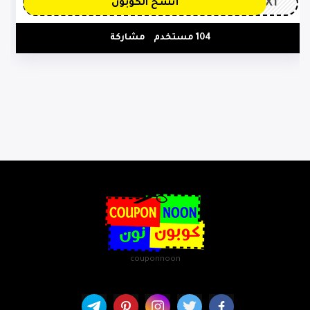
CX1
أنسخ الكوبون
104 مستخدم
مشاركة
couponnoon