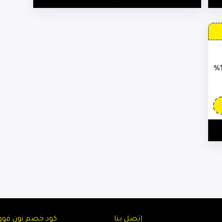
كود خصم نون نجلاء عبدالعزيز تخفيضات 15%
إتصل بنا
كود خصم نون فوو