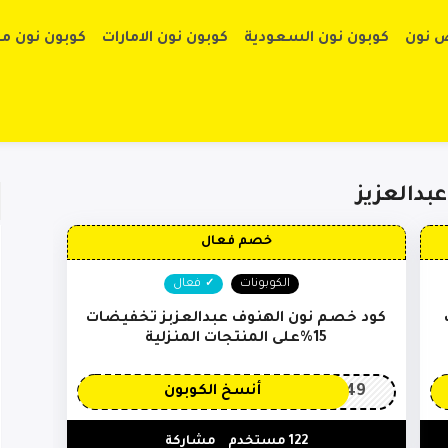
تخطي إلى الم
 نون
كوبون نون السعودية
كوبون نون الامارات
كوبون نون م
بدالعزيز
خصم فعال
الكوبونات
فعال
كود خصم نون الهنوف عبدالعزبز تخفيضات
15%على المنتجات المنزلية
OP149
أنسخ الكوبون
122 مستخدم
مشاركة