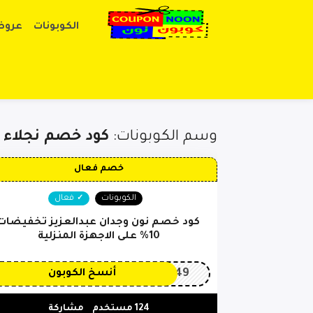
الكوبونات
عروض
وسم الكوبونات:
كود خصم نجلاء ع
خصم فعال
الكوبونات
فعال
كود خصم نون وجدان عبدالعزيز تخفيضات
10% على الاجهزة المنزلية
OP149
أنسخ الكوبون
124 مستخدم
مشاركة