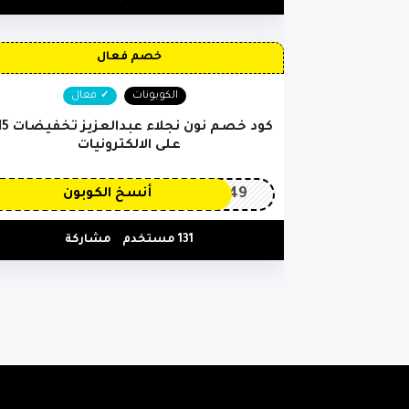
خصم فعال
الكوبونات
فعال
على الالكترونيات
OP149
أنسخ الكوبون
131 مستخدم
مشاركة