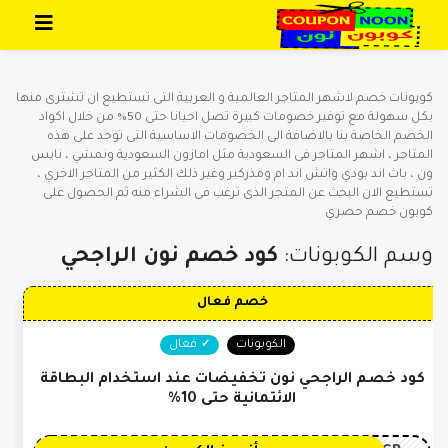
تخطي إلى المحتوى
كوبونات خصم لاشهر المتاجر العالمية و العربية التى تستطيع ان تشترى منها
بكل سهولة مع توفير خصومات كبيرة تصل احيانا حتى 50% من خلال اكواد
الخصم الخاصة بنا بالاضافة الى الخصومات الاساسية التى توجد على هذه
المتاجر ، اشهر المتاجر فى السعودية مثل امازون السعودية ونمشي ، نايس
ون ، باث اند بودي واتش اند ام ومذركير وغير ذلك الكثير من المتاجر الاخري ،
تستطيع الان البحث عن المتجر الذى ترغب فى الشراء منه ثم الحصول على
كوبون خصم حصري
وسم الكوبونات:
كود خصم نون الراجحي
خصم فعال
الكوبونات
فعال
كود خصم الراجحي نون تخفيضات عند استخدام البطاقة
الائتمانية حتى 10%