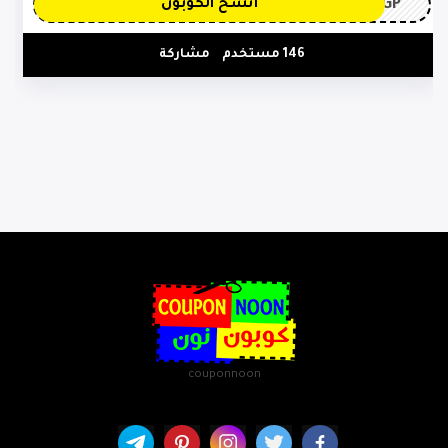
3GP
أنسخ الكوبون
146 مستخدم
مشاركة
couponnoon