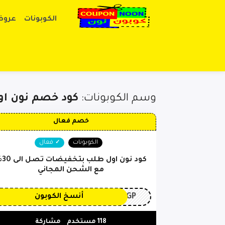
الكوبونات
عروض
وسم الكوبونات:
كود خصم نون ا
خصم فعال
الكوبونات
فعال
كود نون اول
مع الشحن المجاني
3GP
أنسخ الكوبون
118 مستخدم
مشاركة