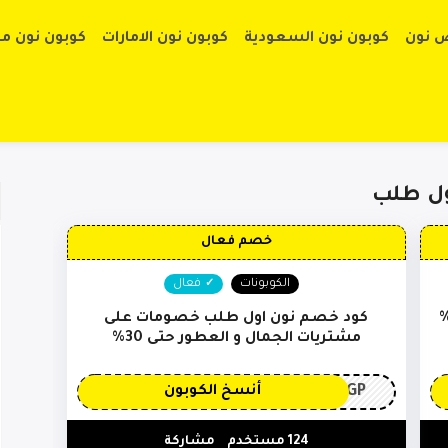
تخطي إلى الم
 نون
كوبون نون السعودية
كوبون نون الامارات
كوبون نون م
ول طلب
خصم فعال
الكوبونات
فعال
 طلب بتخفيضات تصل الى 30%
كود خصم نون اول طلب خصومات على
مشتريات الجمال و العطور حتى 30%
3GP
أنسخ الكوبون
124 مستخدم
مشاركة