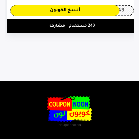
OP149
أنسخ الكوبون
243 مستخدم
مشاركة
couponnoon