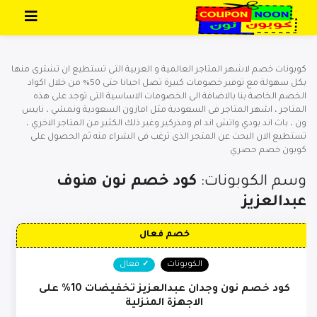
تخطي إلى المحتوى
كوبونات خصم لاشهر المتاجر العالمية و العربية التى تستطيع ان تشترى منها
بكل سهولة مع توفير خصومات كبيرة تصل احيانا حتى 50% من خلال اكواد
الخصم الخاصة بنا بالاضافة الى الخصومات الاساسية التى توجد على هذه
المتاجر ، اشهر المتاجر فى السعودية مثل امازون السعودية ونمشي ، نايس
ون ، باث اند بودي واتش اند ام ومذركير وغير ذلك الكثير من المتاجر الاخري ،
تستطيع الان البحث عن المتجر الذى ترغب فى الشراء منه ثم الحصول على
كوبون خصم حصري
وسم الكوبونات:
كود خصم نون هنوف
عبدالعزيز
خصم فعال
الكوبونات
فعال
كود خصم نون وجدان عبدالعزيز تخفيضات 10% على
الاجهزة المنزلية