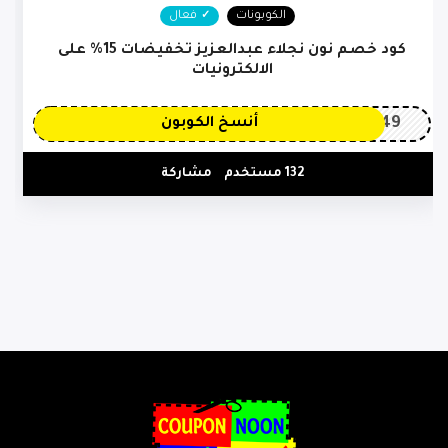
الكوبونات
فعال
كود خصم نون نجلاء عبدالعزيز تخفيضات 15% على
الالكترونيات
OP149
أنسخ الكوبون
132 مستخدم
مشاركة