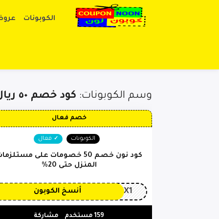
الكوبونات
عروض
وسم الكوبونات:
كود خصم ٥٠ ريال نون
خصم فعال
الكوبونات
فعال
كود نون خصم 50 خصومات على مستلزما
المنزل حتى 20%
CX1
أنسخ الكوبون
159 مستخدم
مشاركة