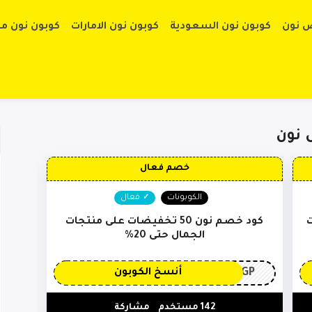
تخطي إلى الم
 نون
كوبون نون السعودية
كوبون نون الامارات
كوبون نون م
خصم فعال
الكوبونات
فعال
ت
كود خصم نون 50 تخفيضات على منتجات
الجمال حتى 20%
3GP
أنسخ الكوبون
142 مستخدم
مشاركة