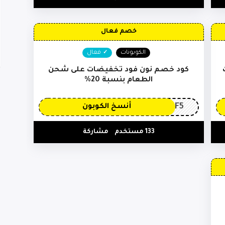
خصم فعال
الكوبونات
فعال
كود خصم نون فود تخفيضات على شحن
الطعام بنسبة 20%
PF5
أنسخ الكوبون
133 مستخدم
مشاركة