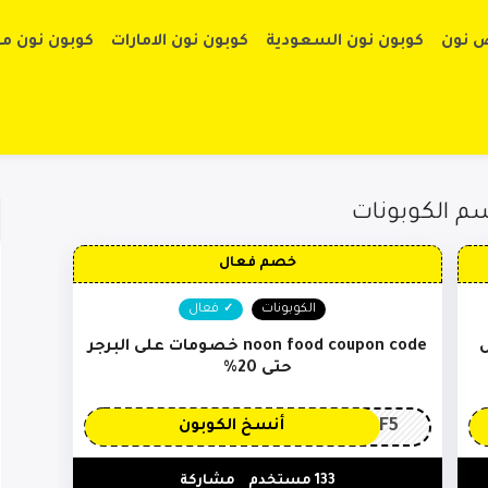
تخطي إلى الم
 نون
كوبون نون السعودية
كوبون نون الامارات
كوبون نون م
خصم فعال
الكوبونات
فعال
ى كل
noon food coupon code خصومات على البرجر
حتى 20%
PF5
أنسخ الكوبون
133 مستخدم
مشاركة