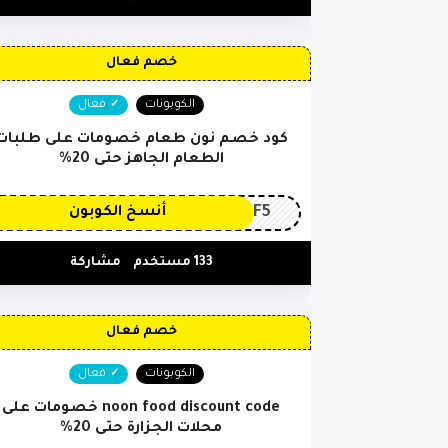
خصم فعال
الكوبونات
فعال
كود خصم نون طعام خصومات على طلبات
الطعام الجاهز حتى 20%
PF5
أنسخ الكوبون
133 مستخدم
مشاركة
خصم فعال
الكوبونات
فعال
noon food discount code خصومات على
محلات الجزارة حتى 20%