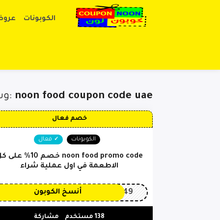
الكوبونات
عروض
noon food coupon code uae
وسم الكوبونات:
خصم فعال
الكوبونات
فعال
noon food promo code خصم 10% عل
الاطعمة في اول عملية شراء
OP149
أنسخ الكوبون
138 مستخدم
مشاركة