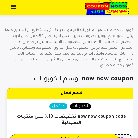
تخطي إلى المحتوى
كوبونات خصم لاشهر المتاجر العالمية و العربية التى تستطيع ان تشترى منها
بكل سهولة مع توفير خصومات كبيرة تصل احيانا حتى 50% من خلال اكواد
الخصم الخاصة بنا بالاضافة الى الخصومات الاساسية التى توجد على هذه
المتاجر ، اشهر المتاجر فى السعودية مثل امازون السعودية ونمشي ، نايس
ون ، باث اند بودي واتش اند ام ومذركير وغير ذلك الكثير من المتاجر الاخري ،
تستطيع الان البحث عن المتجر الذى ترغب فى الشراء منه ثم الحصول على
كوبون خصم حصري
now now coupon
وسم الكوبونات:
خصم فعال
الكوبونات
فعال
now now coupon code تخفيضات 10% على منتجات
الصيدلية