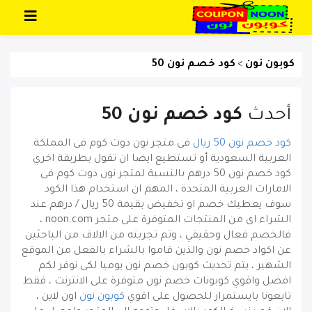
تخطي إلى المحتوى
كوبون نون
كود خصم نون 50
>
أحدث
كود خصم نون 50
كود خصم نون 50 ريال
فى متجر نون دوت كوم فى المملكة
العربية السعودية أو تستطيع ايضا ان تقول بطريقة اخري
كود خصم نون 50 درهم بالنسبة لمتجر نون دوت كوم فى
الامارات العربية المتحدة ، المهم ان استخدام هذا الكود
سوف يعطيك خصم او تخفيض بقيمة 50 ريال / درهم عند
الشراء اى من المنتجات المتوفرة على متجر noon.com ،
فالخصم فعال وحقيقي ، وتم تجربته من الالاف من الباحثين
عن اكواد خصم نون والذين قاموا بالشراء بالفعل من الموقع
الشهير ، يتم تحديث كوبون خصم نون يوميا لكى نوفر لكم
افضل واقوي كوبونات خصم نون متوفرة على الانترنت ، فقط
تابعونا بايستمرار للحصول على اقوي
كوبون نون
اون لاين ،